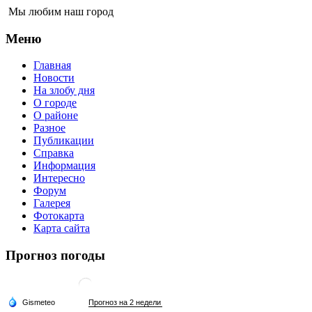
Мы любим наш город
Меню
Главная
Новости
На злобу дня
О городе
О районе
Разное
Публикации
Справка
Информация
Интересно
Форум
Галерея
Фотокарта
Карта сайта
Прогноз погоды