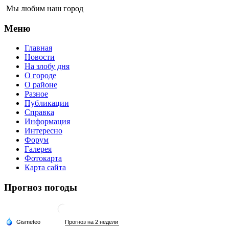
Мы любим наш город
Меню
Главная
Новости
На злобу дня
О городе
О районе
Разное
Публикации
Справка
Информация
Интересно
Форум
Галерея
Фотокарта
Карта сайта
Прогноз погоды