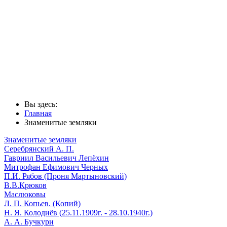
Вы здесь:
Главная
Знаменитые земляки
Знаменитые земляки
Серебрянский А. П.
Гавриил Васильевич Лепёхин
Митрофан Ефимович Черных
П.И. Рябов (Проня Мартыновский)
В.В.Крюков
Маслюковы
Л. П. Копьев. (Копий)
Н. Я. Колодиёв (25.11.1909г. - 28.10.1940г.)
А. А. Бучкури