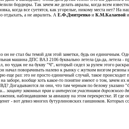
белили бордюры. Так зачем же делать авралы, когда всем извес
овка, когда все суетятся, как угорелые, никому места нет? На на
о отдыхать, а не авралить. А
Е.Ф.Дмитренко
и
К.М.Калаевой
и
 он не стал бы темой для этой заметки, будь он единичным. Од
льная машина ДПС ВАЗ 2106 буквально летела (да-да, летела - 
л, но чудак не на букву "Ч", который сидел за рулем этого раск
 он начал поворачивать налево к рынку с жутким визгом резины 
орю еще раз: это не просто единичный случай, такое происходит 
а заборе, вообще хоть какое-то понятие имеют о том, зачем их 
Д? Догадываются ли они, что там черным по белому указано "
и... защиту законных прав и интересов участников дорожного д
движения, наблюдавшими за авиашоу на этом перекрестке. И где 
денег - вот девиз многих бутурлиновских гаишников. Которых со