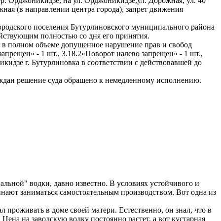
. Орджоникидзе, на ул. Орджоникидзе,ул. Дорожная, ул. 40
жная (в направлении центра города), запрет движения
ородского поселения Бутурлиновского муниципального района
ействующим полностью со дня его принятия.
 в полном объеме допущенное нарушение прав и свобод
прещен» - 1 шт., 3.18.2«Поворот налево запрещен» - 1 шт.,
икидзе г. Бутурлиновка в соответствии с действовавшей до
аждан решение суда обращено к немедленному исполнению.
пальной" водки, давно известно. В условиях устойчивого и
чинают заниматься самостоятельным производством. Вот одна из
 проживать в доме своей матери. Естественно, он знал, что в
 Цена на заводскую водку постоянно растет, а вот кустарная