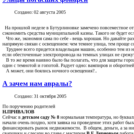
Создано: 02 августа 2005
На прошлой неделе в Бутурлиновке замечено повсеместное отк
сэкономить средства муниципальной казны. Такого не будет е
Что же, экономия сама по себе - вещь хорошая. Но давайте разб
напрямую связан с освещением: чем темнее улица, тем проще 
Труднее всего придется владельцам машин, особенно тем из н
если обесточенные электропровода на темных улицах не срежут
В то же время наивно было бы полагать, что для защиты горож
один с темнотой и гопотой. Радует одно: вампиров и оборотней
А может, они боялись ночного освещения?..
А зачем нам авралы?
Создано: 31 октября 2005
По поручению родителей
Н.ПРИВАЛОВ
Сейчас в
детском саду № 8
нормальная температура, но буквал
начали очень поздно, хотя заявка на проведение этих работ бы
финансировать рынок недвижимости. В общем, деньги, а за ни
сварщики и слесари во главе с мастером
В.Е.Дерновым
работал