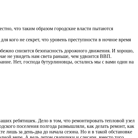
стно, что таким образом городские власти пытаются
 для кого не секрет, что уровень преступности в ночное время
избежно снизится безопасность дорожного движения. И хорошо,
ае не увидеть нам света раньше, чем удвоится ВВП.
ание. Нет, господа бутурлиновцы, остались мы с вами один на
наших ребятишек. Дело в том, что ремонтировать тепловой узел
одского поселения полгода размышляли, как делать ремонт, как
лишь за день-два до начала сезона. Но и в такой обстановке
олной мере. А ведь летом сварщики и слесари, вместо того