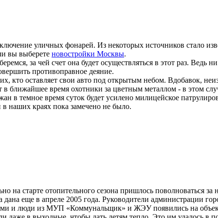
лючение уличных фонарей. Из некоторых источников стало изве
сли вы выберете
новостройки Москвы
.
еремся, за чей счет она будет осуществляться в этот раз. Ведь ни
совершить противоправное деяние.
их, кто оставляет свои авто под открытым небом. Вдобавок, не
 в ближайшее время охотники за цветным металлом - в этом случ
ан в темное время суток будет усилено милицейское патрулиров
 в наших краях пока замечено не было.
ьно на старте отопительного сезона пришлось поволноваться за 
ла дана еще в апреле 2005 года. Руководители администрации гор
ми и люди из МУП «Коммунальщик» и ЖЭУ появились на объекте 
и даже в выходные, чтобы дать детям тепло. Это им удалось в п