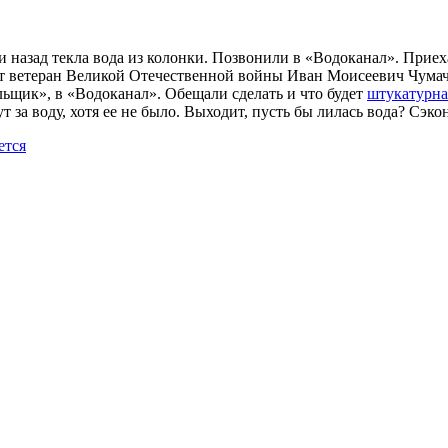
и назад текла вода из колонки. Позвонили в «Водоканал». Приех
вет ветеран Великой Отечественной войны Иван Моисеевич Чумаче
щик», в «Водоканал». Обещали сделать и что будет
штукатурна
ут за воду, хотя ее не было. Выходит, пусть бы лилась вода? Сэк
ется