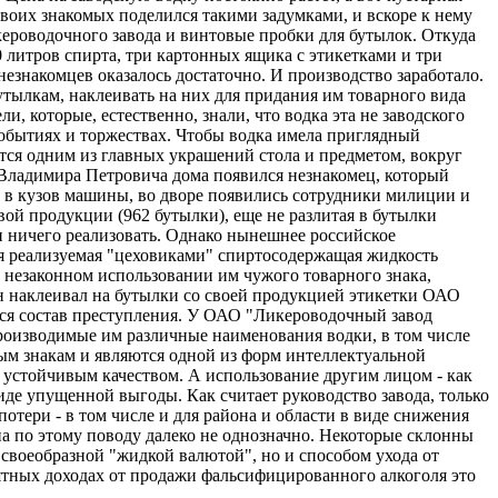
 своих знакомых поделился такими задумками, и вскоре к нему
ероводочного завода и винтовые пробки для бутылок. Откуда
00 литров спирта, три картонных ящика с этикетками и три
незнакомцев оказалось достаточно. И производство заработало.
бутылкам, наклеивать на них для придания им товарного вида
 которые, естественно, знали, что водка эта не заводского
 событиях и торжествах. Чтобы водка имела приглядный
ется одним из главных украшений стола и предметом, вокруг
у Владимира Петровича дома появился незнакомец, который
к в кузов машины, во дворе появились сотрудники милиции и
вой продукции (962 бутылки), еще не разлитая в бутылки
и ничего реализовать. Однако нынешнее российское
вся реализуемая "цеховиками" спиртосодержащая жидкость
в незаконном использовании им чужого товарного знака,
он наклеивал на бутылки со своей продукцией этикетки ОАО
лся состав преступления. У ОАО "Ликероводочный завод
роизводимые им различные наименования водки, в том числе
ным знакам и являются одной из форм интеллектуальной
 устойчивым качеством. А использование другим лицом - как
иде упущенной выгоды. Как считает руководство завода, только
отери - в том числе и для района и области в виде снижения
на по этому поводу далеко не однозначно. Некоторые склонны
о своеобразной "жидкой валютой", но и способом ухода от
роятных доходах от продажи фальсифицированного алкоголя это