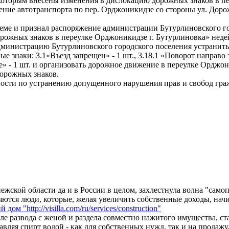
которым внесены изменения в дислокацию дорожных знаков в пер
ение автотранспорта по пер. Орджоникидзе со стороны ул. Доро
ъеме и признал распоряжение администрации Бутурлиновского г
дорожных знаков в переулке Орджоникидзе г. Бутурлиновка» нед
дминистрацию Бутурлиновского городского поселения устранить
 знаки: 3.1«Въезд запрещен» - 1 шт., 3.18.1 «Поворот направо за
е» - 1 шт. и организовать дорожное движение в переулке Орджон
дорожных знаков.
нности по устранению допущенного нарушения прав и свобод гр
ежской области да и в России в целом, захлестнула волна "само
ляются люди, которые, желая увеличить собственные доходы, на
ом "http://visilla.com/ru/services/construction"
 развода с женой и раздела совместно нажитого имущества, стал
вляя спирт водой - как для собственных нужд, так и на продажу.