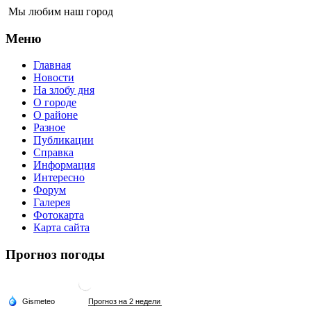
Мы любим наш город
Меню
Главная
Новости
На злобу дня
О городе
О районе
Разное
Публикации
Справка
Информация
Интересно
Форум
Галерея
Фотокарта
Карта сайта
Прогноз погоды