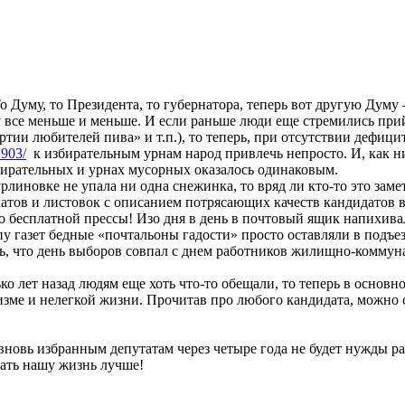
Думу, то Президента, то губернатора, теперь вот другую Думу –
зу все меньше и меньше. И если раньше люди еще стремились при
тии любителей пива» и т.п.), то теперь, при отсутствии дефиц
1903/
к избирательным урнам народ привлечь непросто. И, как ни
збирательных и урнах мусорных оказалось одинаковым.
рлиновке не упала ни одна снежинка, то вряд ли кто-то это заме
тов и листовок с описанием потрясающих качеств кандидатов в 
 бесплатной прессы! Изо дня в день в почтовый ящик напихивал
газет бедные «почтальоны гадости» просто оставляли в подъезд
ь, что день выборов совпал с днем работников жилищно-коммуна
о лет назад людям еще хоть что-то обещали, то теперь в основн
оизме и нелегкой жизни. Прочитав про любого кандидата, можно с
 вновь избранным депутатам через четыре года не будет нужды ра
лать нашу жизнь лучше!