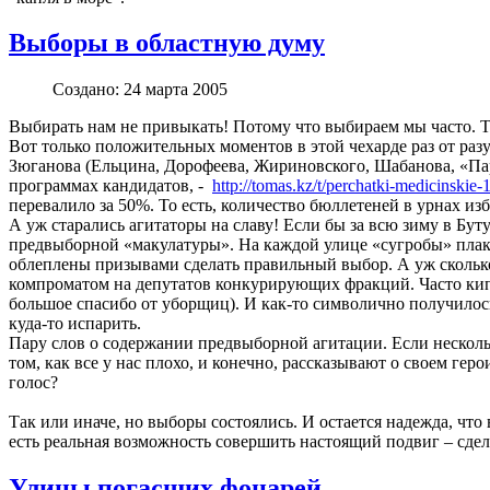
Выборы в областную думу
Создано: 24 марта 2005
Выбирать нам не привыкать! Потому что выбираем мы часто. То 
Вот только положительных моментов в этой чехарде раз от ра
Зюганова (Ельцина, Дорофеева, Жириновского, Шабанова, «Пар
программах кандидатов, -
http://tomas.kz/t/perchatki-medicinskie-
перевалило за 50%. То есть, количество бюллетеней в урнах и
А уж старались агитаторы на славу! Если бы за всю зиму в Буту
предвыборной «макулатуры». На каждой улице «сугробы» плака
облеплены призывами сделать правильный выбор. А уж сколько
компроматом на депутатов конкурирующих фракций. Часто кипу 
большое спасибо от уборщиц). И как-то символично получилос
куда-то испарить.
Пару слов о содержании предвыборной агитации. Если нескольк
том, как все у нас плохо, и конечно, рассказывают о своем гер
голос?
Так или иначе, но выборы состоялись. И остается надежда, что
есть реальная возможность совершить настоящий подвиг – сде
Улицы погасших фонарей