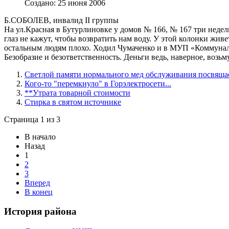
Создано: 25 июня 2006
Б.СОБОЛЕВ, инвалид II группы
На ул.Красная в Бутурлиновке у домов № 166, № 167 три недел
глаз не кажут, чтобы возвратить нам воду. У этой колонки жи
остальным людям плохо. Ходил Чумаченко и в МУП «Коммуналь
Безобразие и безответственность. Деньги ведь, наверное, возьм
Светлой памяти нормального мед обслуживания посвяща
Кого-то "перемкнуло" в Горэлектросети...
**Утрата товарной стоимости
Стирка в святом источнике
Страница 1 из 3
В начало
Назад
1
2
3
Вперед
В конец
История района