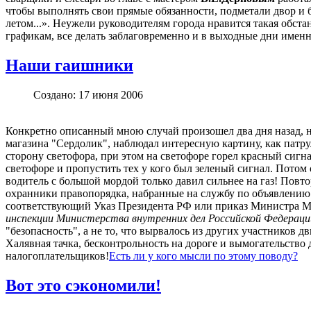
чтобы выполнять свои прямые обязанности, подметали двор и 
летом...». Неужели руководителям города нравится такая обстан
графикам, все делать заблаговременно и в выходные дни именн
Наши гаишники
Создано: 17 июня 2006
Конкретно описанный мною случай произошел два дня назад, но
магазина "Сердолик", наблюдал интересную картину, как патру
сторону светофора, при этом на светофоре горел красный сигна
светофоре и пропустить тех у кого был зеленый сигнал. Потом
водитель с большой мордой только давил сильнее на газ! Повт
охранники правопорядка, набранные на службу по объявлению н
соответствующий Указ Президента РФ или приказ Министра МВ
инспекции Министерства внутренних дел Российской Федераци
"безопасность", а не то, что вырвалось из других участников 
Халявная тачка, бесконтрольность на дороге и вымогательство 
налогоплательщиков!
Есть ли у кого мысли по этому поводу?
Вот это сэкономили!