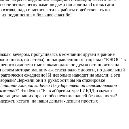
тна сочиненная неглупыми людьми пословица «Готовь сани
ш взгляд, надо изменить стиль. работы и действовать по
 их подчиненным большое спасибо!
нажды вечером, прогуливаясь в компании друзей в районе
просто низко, но летела) по направлению от заправки "ЮКОС" в
рашеного самолета с мигалками даже не думал остановится на
и ревом мотора: машину аж стаскивало с дороги, но довольный
практически ежедневно! И невольно наводит на мысли: а эти
набрали? Держали они в руках хотя бы на стажировке
Считать главной задачей Государственной автомобильной
вижения
?" Что буква "Б" в аббревиатуре ГИБДД означает
она, защита наших прав и обеспечение нашей безопасности?
держат, кстати, на наши деньги - деньги простых