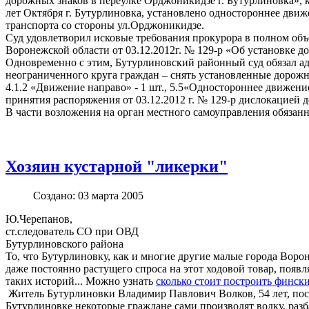
дорожных знаков в переулке Орджоникидзе г. Бутурлиновка», 
лет Октября г. Бутурлиновка, установлено одностороннее движ
транспорта со стороны ул.Орджоникидзе.
Суд удовлетворил исковые требования прокурора в полном об
Воронежской области от 03.12.2012г. № 129-р «Об установке 
Одновременно с этим, Бутурлиновский районный суд обязал а
неограниченного круга граждан – снять установленные дорожные
4.1.2 «Движение направо» - 1 шт., 5.5«Одностороннее движени
принятия распоряжения от 03.12.2012 г. № 129-р дислокацией 
В части возложения на орган местного самоуправления обяза
Хозяин кустарной "ликерки"
Создано: 03 марта 2005
Ю.Черепанов,
ст.следователь СО при ОВД
Бутурлиновского района
То, что Бутурлиновку, как и многие другие малые города Ворон
даже постоянно растущего спроса на этот ходовой товар, появ
таких историй... Можно узнать
сколько стоит построить финский д
Житель Бутурлиновки Владимир Павлович Волков, 54 лет, после
Бутурлиновке некоторые граждане сами производят водку, разба