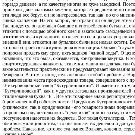
гораздо дешевле, а по качеству иногда не хуже заводской. Поэ
приехали двое знакомых мужчин, которые предложили по сходн
эти люди все берут, он не интересовался, так как, по его мне
ящика колпачков. На его вопрос, не отравит ли он людей этим 
Где придется, он доставал бывшие в употреблении бутылки, ст
этикетки с помощью обойного клея и закатывать самодельной з
изготовления, а кустарного, но качество ее и цена их устраи
внешний вид, этикетки на бутылках были как нельзя кстати. В
которого строится вся кулинарная композиция. Однако "слухам
попросил продать ему сразу пять ящиков "живой воды". О цене
объявили, что это была, оказывается, контрольная закупка. В 
спиртосодержащая жидкость, этикетки, машинки для закатки бу
законодательство практически не предусматривает наказания за
безвредна. В этом законодатель не видит особой проблемы. На
наименования места происхождения товара, совершенного с при
"Ликероводочный завод "Бутурлиновский". И именно в этом, 
"Бутурлиновский", как и у других легальных производителей,
стилизованная буква "Б". Все эти товарные знаки регистриру
(промышленной) собственности. Продукция Бутурлиновского ЛВ
физическим, так и юридическим - его товарного знака подрыва
в прошлом году деятельность "цеховиков" принесла ему снижен
поступления налоговв их бюджеты. Вот такая бухгалтерия... Т
обвинять милицию в том, что она лишает их дешевой и доступно
проблем. Наказание, которое суд вынес Волкову, конечно, серь
"капля в море".