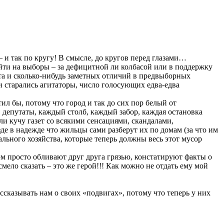
 и так по кругу! В смысле, до кругов перед глазами…
йти на выборы – за дефицитной ли колбасой или в поддержку
ита и сколько-нибудь заметных отличий в предвыборных
 старались агитаторы, число голосующих едва-едва
тил бы, потому что город и так до сих пор белый от
депутаты, каждый столб, каждый забор, каждая остановка
и кучу газет со всякими сенсациями, скандалами,
е в надежде что жильцы сами разберут их по домам (за что им
льного хозяйства, которые теперь должны весь этот мусор
ом просто обливают друг друга грязью, констатируют факты о
мело сказать – это же герой!!! Как можно не отдать ему мой
ссказывать нам о своих «подвигах», потому что теперь у них