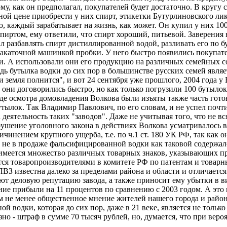
тому, как он предполагал, покупателей будет достаточно. В кругу
ой цене приобрести у них спирт, этикетки Бутурлиновского лик
нию, каждый зарабатывает на жизнь, как может. Он купил у них 1
спиртом, ему ответили, что спирт хороший, питьевой. Заверения 
ал разбавлять спирт дистиллированной водой, разливать его по 
акаточной машинкой пробки. У него быстро появились покупатели,
вали. А использовали они его продукцию на различных семейных
едь бутылка водки до сих пор в большинстве русских семей явля
и земля полнится", и вот 24 сентября уже прошлого, 2004 года 
 они договорились быстро, но как только погрузили 100 бутыло
ходе осмотра домовладения Волкова были изъяты также часть гото
тылок. Так Владимир Павлович, по его словам, и не успел почт
 деятельность таких "заводов". Даже не учитывая того, что не 
рушение уголовного закона в действиях Волкова усматривалось 
чинением крупного ущерба, т.е. по ч.1 ст. 180 УК РФ, так как 
а не в продаже фальсифицированной водки как таковой содержа
 имеется множество различных товарных знаков, указывающих п
ются товаропроизводителями в комитете РФ по патентам и товар
З известна далеко за пределами района и области и отличается
ют деловую репутацию завода, а также приносит ему убытки в в
ие прибыли на 11 процентов по сравнению с 2003 годом. А это п
ем не менее общественное мнение жителей нашего города и райо
й водки, которая до сих пор, даже в 21 веке, является не тольк
езно - штраф в сумме 70 тысяч рублей, но, думается, что при ве