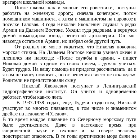
вратарем школьной команды.
После школы, как и многие его ровесники, поступил
работать на железную дорогу, сначала кочегаром, потом
помощником машиниста, а затем и машинистом на паровозе в
поселке Таловая. 3 года Николай Яковлевич служил в рядах
Армии на Дальнем Востоке. Уходил туда рядовым, а вернулся
домой командиром взвода зенитной артиллерии. Он мог
навсегда остаться в Армии, но избрал себе другой путь.
От родных не могло укрыться, что Николая покорила
морская стихия. На Дальнем Востоке юноша увидел океан и
пленился им навсегда: «После службы в армии, - пишет
Николай домой в одном из своих писем, - думаю учиться.
Будет трудно. На вашу помощь не придется рассчитывать, да и
я вам не смогу помогать, но от решения своего не откажусь».
Родители не препятствовали сыну.
Николай Яковлевич поступает в Ленинградский
гидрографический институт. Он учится и одновременно
работает, чтобы как-то жить
В 1937-1938 годах, еще, будучи студентом, Николай
участвует во многих плаваниях, в том числе и знаменитом
дрейфе на ледоколе «Г.Седов».
В то время каждое плавание по Северному морскому пути
было достижением. Даже в настоящее время, при
современной науке и технике и на севере человека
подстерегает опасность. В те годы арктические моря были не