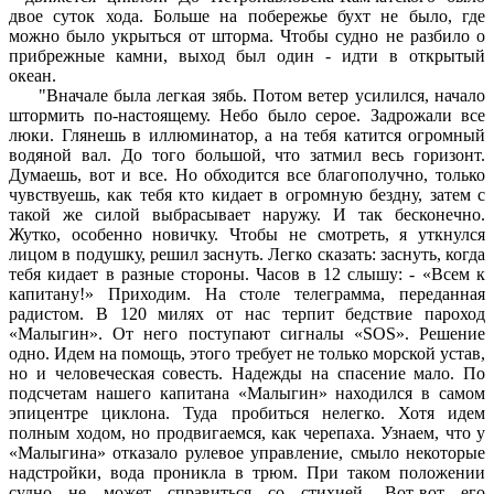
двое суток хода. Больше на побережье бухт не было, где
можно было укрыться от шторма. Чтобы судно не разбило о
прибрежные камни, выход был один - идти в открытый
океан.
"Вначале была легкая зябь. Потом ветер усилился, начало
штормить по-настоящему. Небо было серое. Задрожали все
люки. Глянешь в иллюминатор, а на тебя катится огромный
водяной вал. До того большой, что затмил весь горизонт.
Думаешь, вот и все. Но обходится все благополучно, только
чувствуешь, как тебя кто кидает в огромную бездну, затем с
такой же силой выбрасывает наружу. И так бесконечно.
Жутко, особенно новичку. Чтобы не смотреть, я уткнулся
лицом в подушку, решил заснуть. Легко сказать: заснуть, когда
тебя кидает в разные стороны. Часов в 12 слышу: - «Всем к
капитану!» Приходим. На столе телеграмма, переданная
радистом. В 120 милях от нас терпит бедствие пароход
«Малыгин». От него поступают сигналы «SOS». Решение
одно. Идем на помощь, этого требует не только морской устав,
но и человеческая совесть. Надежды на спасение мало. По
подсчетам нашего капитана «Малыгин» находился в самом
эпицентре циклона. Туда пробиться нелегко. Хотя идем
полным ходом, но продвигаемся, как черепаха. Узнаем, что у
«Малыгина» отказало рулевое управление, смыло некоторые
надстройки, вода проникла в трюм. При таком положении
судно не может справиться со стихией. Вот-вот его