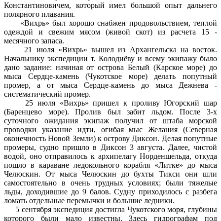
Константиновичем, который имел большой опыт дальнего
полярного плавания.
«Вихрь» был хорошо снабжен продовольствием, теплой
одеждой и свежим мясом (живой скот) из расчета 15 -
месячного запаса.
21 июля «Вихрь» вышел из Архангельска на восток.
Начальнику экспедиции т. Колодиёву и всему экипажу было
дано задание: начиная от острова Белый (Карское море) до
мыса Сердце-камень (Чукотское море) делать попутный
промер, а от мыса Сердце-камень до мыса Дежнева -
систематический промер.
25 июля «Вихрь» пришел к проливу Югорский шар
(Баренцево море). Пролив был забит льдом. После 3-х
суточного ожидания экипаж получил от штаба морской
проводки указание идти, огибая мыс Желания (Северная
оконечность Новой Земли) к острову Диксон. Делая попутные
промеры, судно пришло в Диксон 3 августа. Далее, чистой
водой, оно отправилось к архипелагу Норденшельда, откуда
пошло в караване ледокольного корабля «Литке» до мыса
Челюскин. От мыса Челюскин до бухты Тикси они шли
самостоятельно в очень трудных условиях; были тяжелые
льды, доходившие до 9 балов. Судну приходилось с разбега
ломать отдельные перемычки и большие ледники.
5 сентября экспедиция достигла Чукотского моря, глубины
которого были мало известны. Здесь гидрографам под