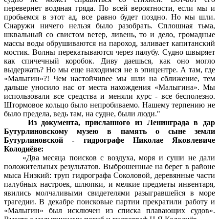
перевернет водяная гряда. По всей вероятности, если мы и
пробьемся в этот ад, все равно будет поздно. Но мы шли.
Снаружи ничего нельзя было разобрать. Сплошная тьма,
шквальный со свистом ветер, ливень, то и дело, громадные
массы воды обрушиваются на пароход, заливает капитанский
мостик. Волны перекатываются через палубу. Судно швыряет
как спичечный коробок. Диву даешься, как оно могло
выдержать? Но мы еще находимся не в эпицентре. А там, где
«Малыгин»?! Чем настойчивее мы шли на сближение, тем
дальше уносило нас от места нахождения «Малыгина». Мы
использовали все средства и меняли курс - все бесполезно.
Штормовое кольцо было непробиваемо. Нашему терпению не
было предела, ведь там, на судне, были люди."
Из документа, присланного из Ленинграда в дар
Бутурлиновскому музею в память о сыне земли
Бутурлиновской - гидрографе Николае Яковлевиче
Колодиёве:
«Два месяца поисков с воздуха, моря и суши не дали
положительных результатов. Выброшенные на берег в районе
мыса Низкий: труп гидрографа Соколовой, деревянные части
палубных настроек, шлюпки, и мелкие предметы инвентаря,
явились молчаливыми свидетелями разыгравшейся в море
трагедии. В декабре поисковые партии прекратили работу и
«Малыгин» был исключен из списка плавающих судов».