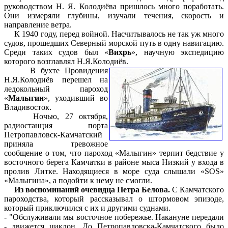
руководством Н. Я. Колодиёва пришлось много поработать.
Они измеряли глубины, изучали течения, скорость и
направление ветра.
К 1940 году, перед войной. Насчитывалось не так уж много
судов, прошедших Северный морской путь в одну навигацию.
Среди таких судов был «
Вихрь
», научную экспедицию
которого возглавлял Н.Я.Колодиёв.
В бухте Провидения
Н.Я.Колодиёв перешел на
ледокольный пароход
«
Малыгин
», уходивший во
Владивосток.
Ночью, 27 октября,
радиостанция порта
Петропавловск-Камчатский
приняла тревожное
сообщение о том, что пароход «Малыгин» терпит бедствие у
восточного берега Камчатки в районе мыса Низкий у входа в
пролив Литке. Находящиеся в море суда слышали «SOS»
«Малыгина», а подойти к нему не смогли.
Из воспоминаний очевидца Петра Белова.
С Камчатского
пароходства, который рассказывал о штормовом эпизоде,
который приключился с их и другими суднами.
- "Обслуживали мы восточное побережье. Накануне передали
- движется циклон. До Петропавловска-Камчатского было