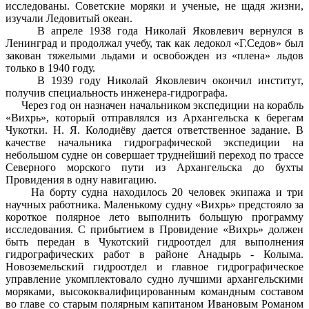
исследованы. Советские моряки и ученые, не щадя жизни,
изучали Ледовитый океан.
В апреле 1938 года Николай Яковлевич вернулся в
Ленинград и продолжал учебу, так как ледокол «Г.Седов» был
закован тяжелыми льдами и освобожден из «плена» льдов
только в 1940 году.
В 1939 году Николай Яковлевич окончил институт,
получив специальность инженера-гидрографа.
Через год он назначен начальником экспедиции на корабль
«Вихрь», который отправлялся из Архангельска к берегам
Чукотки. Н. Я. Колодиёву дается ответственное задание. В
качестве начальника гидрографической экспедиции на
небольшом судне он совершает труднейший переход по трассе
Северного морского пути из Архангельска до бухты
Провидения в одну навигацию.
На борту судна находилось 20 человек экипажа и три
научных работника. Маленькому судну «Вихрь» предстояло за
короткое полярное лето выполнить большую программу
исследования. С прибытием в Провидение «Вихрь» должен
быть передан в Чукотский гидроотдел для выполнения
гидрографических работ в районе Анадырь - Колыма.
Новоземельский гидроотдел и главное гидрографическое
управление укомплектовало судно лучшими архангельскими
моряками, высококвалифицированным командным составом
во главе со старым полярным капитаном Ивановым Романом