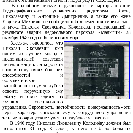
Вместе с малыгинцами погиб и гидрограф Н.Я.Колодиёв.
В подробном письме от руководства и парторганизации
Гидрографического управления родителям Якову
Николаевичу и Антонине Дмитриевне, а также его жене
Евдокии Михайловне сообщило о безвременной гибели сына
и мужа Николая Яковлевича Колодиёва, последовавшей в
результате аварии ледокольного парохода «Малыгин» 28
октября 1940 года в Беринговом море.
Здесь же говорилось, что
Николай Яковлевич был
одним из лучших молодых
представителей советской
интеллигенции. За короткий
срок в силу своих больших
способностей и
большевистской
настойчивости сумел глубоко
освоить порученную ему
работу и стать одним из
лучших специалистов
управления. Скромность, настойчивость, выдержанность - эти
черты характера снискали ему у сотрудников управления
теплые товарищеские чувства и глубокое уважение».
В 1940 году Николаю Яковлевичу Колодиёву должен был
исполнится 31 год. Казалось, у него не было больших