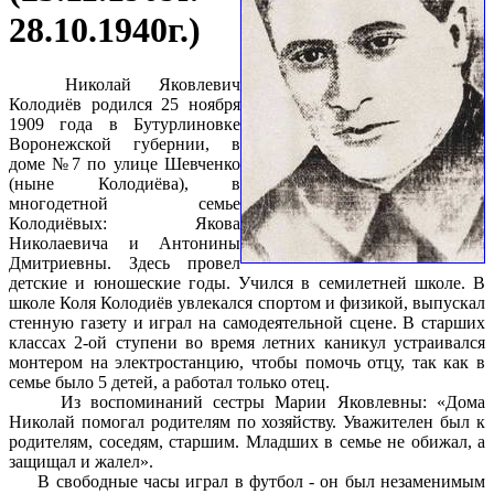
28.10.1940г.)
Николай Яковлевич
Колодиёв родился 25 ноября
1909 года в Бутурлиновке
Воронежской губернии, в
доме №7 по улице Шевченко
(ныне Колодиёва), в
многодетной семье
Колодиёвых: Якова
Николаевича и Антонины
Дмитриевны. Здесь провел
детские и юношеские годы. Учился в семилетней школе. В
школе Коля Колодиёв увлекался спортом и физикой, выпускал
стенную газету и играл на самодеятельной сцене. В старших
классах 2-ой ступени во время летних каникул устраивался
монтером на электростанцию, чтобы помочь отцу, так как в
семье было 5 детей, а работал только отец.
Из воспоминаний сестры Марии Яковлевны: «Дома
Николай помогал родителям по хозяйству. Уважителен был к
родителям, соседям, старшим. Младших в семье не обижал, а
защищал и жалел».
В свободные часы играл в футбол - он был незаменимым