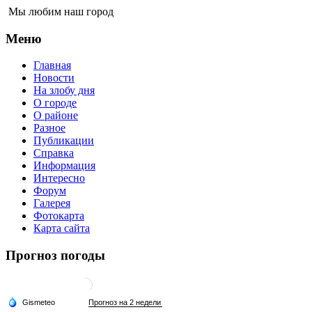
Мы любим наш город
Меню
Главная
Новости
На злобу дня
О городе
О районе
Разное
Публикации
Справка
Информация
Интересно
Форум
Галерея
Фотокарта
Карта сайта
Прогноз погоды