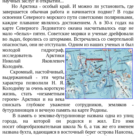
научных заслуг и открытий...
Но Арктика - особый край. И можно ли установить, где
завершается обычная работа и начинается подвиг? В годы
освоения Северного морского пути советскими полярниками,
каждое плавание являлось достижением. А в 30-х годах на
карте Северного Ледовитого океана насчитывалось еще не
мало «белых» пятен. Советские моряки и ученые дрейфовали
во льдах, боролись со штормами. Встречались со смертельной
опасностью, они не отступали
. Одним из наших ученых и был
молодой гидрограф,
исследователь Арктики
Николай Яковлевич
Колодиёв.
Скромный, настойчивый,
выдержанный - эти черты
характера позволили Н. Я.
Колодиёву за очень короткую
жизнь, стать «незаметным
героем» Арктики и на века
снискать глубокое уважение сотрудников, земляков -
бутурлиновцев и вечную память на карте Родины.
В память о земляке-бутурлиновце названа одна из улиц
города, на которой он родился и жил. Его имя
носит общеобразовательная школа № 6, а так же его именем
названа бухта, вдающаяся в восточный берег острова Нансена,