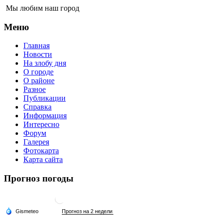
Мы любим наш город
Меню
Главная
Новости
На злобу дня
О городе
О районе
Разное
Публикации
Справка
Информация
Интересно
Форум
Галерея
Фотокарта
Карта сайта
Прогноз погоды