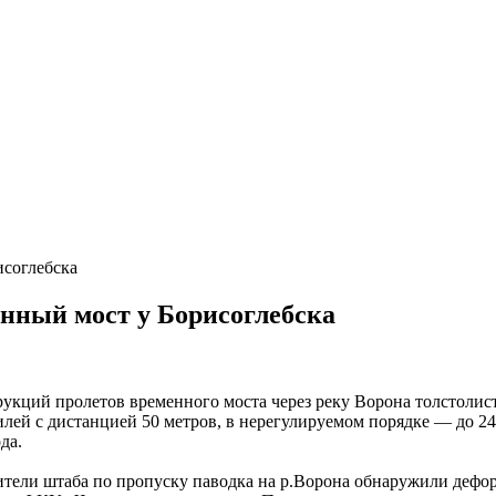
исоглебска
нный мост у Борисоглебска
укций пролетов временного моста через реку Ворона толстолис
лей с дистанцией 50 метров, в нерегулируемом порядке — до 2
да.
вители штаба по пропуску паводка на р.Ворона обнаружили дефо