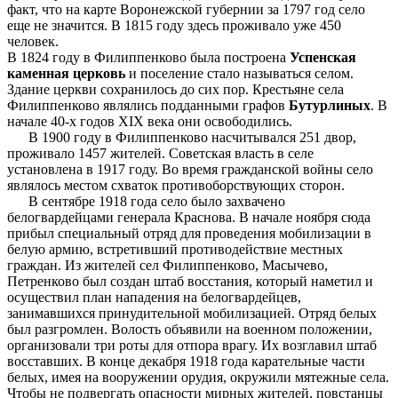
факт, что на карте Воронежской губернии за 1797 год село
еще не значится. В 1815 году здесь проживало уже 450
человек.
В 1824 году в Филиппенково была построена
Успенская
каменная церковь
и поселение стало называться селом.
Здание церкви сохранилось до сих пор. Крестьяне села
Филиппенково являлись подданными графов
Бутурлиных
. В
начале 40-х годов XIX века они освободились.
В 1900 году в Филиппенково насчитывался 251 двор,
проживало 1457 жителей. Советская власть в селе
установлена в 1917 году. Во время гражданской войны село
являлось местом схваток противоборствующих сторон.
В сентябре 1918 года село было захвачено
белогвардейцами генерала Краснова. В начале ноября сюда
прибыл специальный отряд для проведения мобилизации в
белую армию, встретивший противодействие местных
граждан. Из жителей сел Филиппенково, Масычево,
Петренково был создан штаб восстания, который наметил и
осуществил план нападения на белогвардейцев,
занимавшихся принудительной мобилизацией. Отряд белых
был разгромлен. Волость объявили на военном положении,
организовали три роты для отпора врагу. Их возглавил штаб
восставших. В конце декабря 1918 года карательные части
белых, имея на вооружении орудия, окружили мятежные села.
Чтобы не подвергать опасности мирных жителей, повстанцы