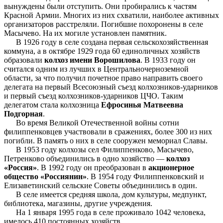
вынуждены были отступить. Они пробирались к частям
Красной Армии. Многих из них схватили, наиболее активных
организаторов расстреляли. Погибшие похоронены в селе
Масычево. На их могиле установлен памятник.
В 1926 году в селе создана первая сельскохозяйственная
коммуна, а в октябре 1929 года 60 единоличных хозяйств
образовали
колхоз имени Ворошилова
. В 1933 году он
считался одним из лучших в Центральночерноземной
области, за что получил почетное право направить своего
делегата на первый Всесоюзный съезд колхозников-ударников
и первый съезд колхозников-ударников ЦЧО. Таким
делегатом стала колхозница
Ефросинья Матвеевна
Подгорная
.
Во время Великой Отечественной войны сотни
филиппенковцев участвовали в сражениях, более 300 из них
погибли. В память о них в селе сооружен мемориал Славы.
В 1953 году колхозы сел Филиппенково, Масычево,
Петренково объединились в одно хозяйство —
колхоз
«Россия»
. В 1992 году он преобразован в
акционерное
общество «Россиянин»
. В 1954 году Филиппенковский и
Елизаветинский сельские Советы объединились в один.
В селе имеется средняя школа, дом культуры, медпункт,
библиотека, магазины, другие учреждения.
На 1 января 1995 года в селе проживало 1042 человека,
имелось 410 постоянных хозяйств.