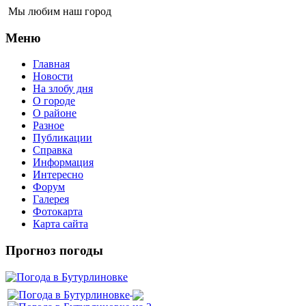
Мы любим наш город
Меню
Главная
Новости
На злобу дня
О городе
О районе
Разное
Публикации
Справка
Информация
Интересно
Форум
Галерея
Фотокарта
Карта сайта
Прогноз погоды