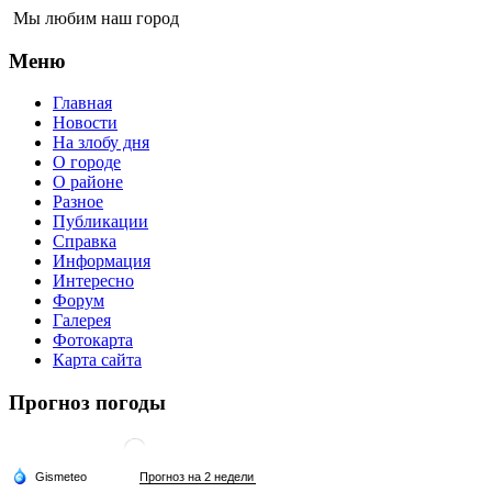
Мы любим наш город
Меню
Главная
Новости
На злобу дня
О городе
О районе
Разное
Публикации
Справка
Информация
Интересно
Форум
Галерея
Фотокарта
Карта сайта
Прогноз погоды