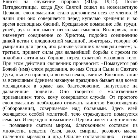
Елисея на служение пророка (3Цар. 19,15). После
Пятидесятницы, когда Дух Святой сошел на новозаветную
Церковь, елеопомазание стало достоянием всех ее членов. В
наши дни оно совершается перед купелью крещения и во
время всенощных бдений. Крещальное помазание лба, груди,
ушей, рук и ног имеет несколько смыслов. Во-первых, оно
знаменует соединение со Христом, подобно соединению
дикой ветви с плодоносной маслиной, во-вторых, говорит об
умирании для греха, ибо раньше усопших намащали елеем; в-
третьих, придает силы для дальнейшей борьбы с грехом по
подобию античных борцов, перед схваткой мазавших тело.
При этом действии священник произносит: «Помазуется раб
Божий (имя) елеем радования, во имя Отца и Сына и Святаго
Духа, ныне и присно, и во веки веков, аминь». Елеопомазание
за всенощным бдением накануне праздника бывает над всеми
молящимися в храме как благословение, напутствие на
дальнейшие подвиги. Оно творится с молитвенным
призыванием того, кому совершается служба. От простого
елеопомазания необходимо отличать таинство Елеосвящения
(Соборования), совершаемое над больными. Здесь елей
освящается особой молитвой, тело страждущего помазуется
семь раз. И еще одно помазание в Церкви имеет силу таинства
– помазание святым миром, благовонным составом из
множества веществ (елея, алоэ, смирны, розового масла,
толченого мрамора и др.). Обилие составляющих – символ