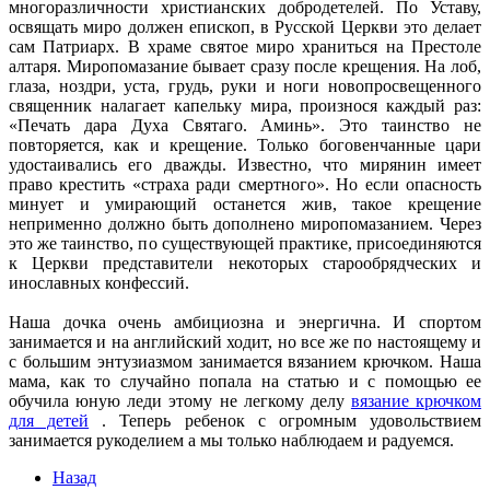
многоразличности христианских добродетелей. По Уставу,
освящать миро должен епископ, в Русской Церкви это делает
сам Патриарх. В храме святое миро храниться на Престоле
алтаря. Миропомазание бывает сразу после крещения. На лоб,
глаза, ноздри, уста, грудь, руки и ноги новопросвещенного
священник налагает капельку мира, произнося каждый раз:
«Печать дара Духа Святаго. Аминь». Это таинство не
повторяется, как и крещение. Только боговенчанные цари
удостаивались его дважды. Известно, что мирянин имеет
право крестить «страха ради смертного». Но если опасность
минует и умирающий останется жив, такое крещение
неприменно должно быть дополнено миропомазанием. Через
это же таинство, по существующей практике, присоединяются
к Церкви представители некоторых старообрядческих и
инославных конфессий.
Наша дочка очень амбициозна и энергична. И спортом
занимается и на английский ходит, но все же по настоящему и
с большим энтузиазмом занимается вязанием крючком. Наша
мама, как то случайно попала на статью и с помощью ее
обучила юную леди этому не легкому делу
вязание крючком
для детей
. Теперь ребенок с огромным удовольствием
занимается рукоделием а мы только наблюдаем и радуемся.
Назад