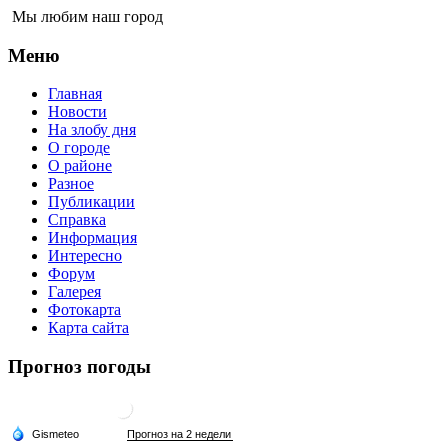
Мы любим наш город
Меню
Главная
Новости
На злобу дня
О городе
О районе
Разное
Публикации
Справка
Информация
Интересно
Форум
Галерея
Фотокарта
Карта сайта
Прогноз погоды