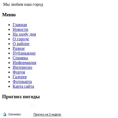
Мы любим наш город
Меню
Главная
Новости
На злобу дня
О городе
О районе
Разное
Публикации
Справка
Информация
Интересно
Форум
Галерея
Фотокарта
Карта сайта
Прогноз погоды