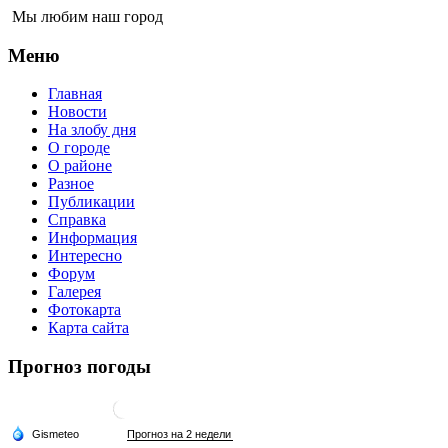
Мы любим наш город
Меню
Главная
Новости
На злобу дня
О городе
О районе
Разное
Публикации
Справка
Информация
Интересно
Форум
Галерея
Фотокарта
Карта сайта
Прогноз погоды