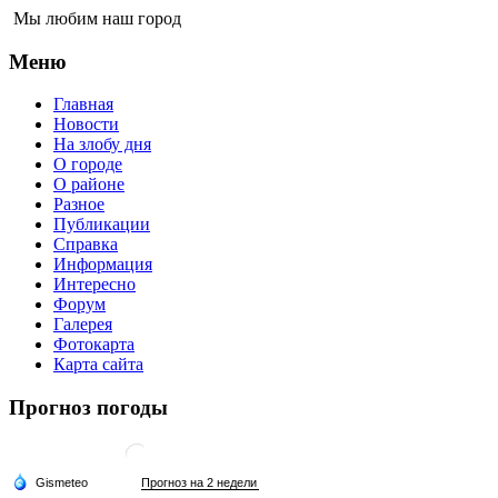
Мы любим наш город
Меню
Главная
Новости
На злобу дня
О городе
О районе
Разное
Публикации
Справка
Информация
Интересно
Форум
Галерея
Фотокарта
Карта сайта
Прогноз погоды