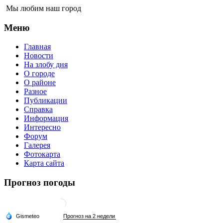
Мы любим наш город
Меню
Главная
Новости
На злобу дня
О городе
О районе
Разное
Публикации
Справка
Информация
Интересно
Форум
Галерея
Фотокарта
Карта сайта
Прогноз погоды