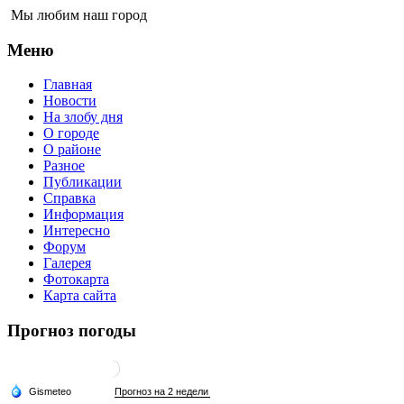
Мы любим наш город
Меню
Главная
Новости
На злобу дня
О городе
О районе
Разное
Публикации
Справка
Информация
Интересно
Форум
Галерея
Фотокарта
Карта сайта
Прогноз погоды