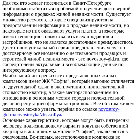
Для тех кто желает поселиться в Санкт-Петербурге,
необходимо озаботиться проблемой получения достоверной
информации о продажах жилой недвижимости. Существует
множество ресурсов, которые специализируются на
предоставлении информации о продаже недвижимости, но
некоторые из них оказывают услуги платно, а некоторые
имеют тенденцию только хвалить всех продавцов и
застройщиков, что не является достаточным преимуществом.
Достаточно уникальный сервис предоставления услуг по
достоверному осведомлению о деятельности продавцов и
строителей жилой недвижимости - это novostroy-gid.ru, где
сосредоточены актуальные и всеобъемлющие данные по
интересующему вопросу.
Наибольший интерес из всех представленных жилых
комплексов имеет ЖК "София", который выгодно отличается
от других датой сдачи в эксплуатацию, привлекательной
стоимостью квартир, а также месторасположением по
отношению к основным местам города и положительной
деловой репутацией фирмы застройщика. Все об этом жилом
комплексе можно узнать, перейдя по ссылке
novostroy-
gid.ru/novostroyka/zhk-sofiya/
.
Основные характеристики, которые могут быть интересны
человеку, подыскивающему вариант покупки собственной
квартиры в жилищном комплексе "София", заключаются в
следующем. Во-первых, местоположение комплекса во