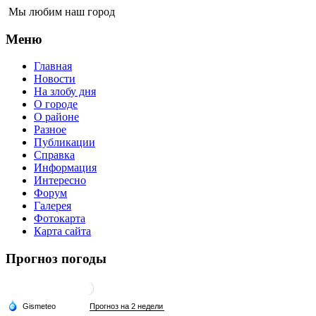
Мы любим наш город
Меню
Главная
Новости
На злобу дня
О городе
О районе
Разное
Публикации
Справка
Информация
Интересно
Форум
Галерея
Фотокарта
Карта сайта
Прогноз погоды