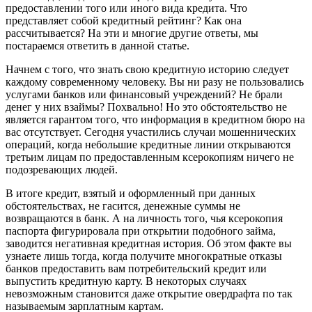
предоставлении того или иного вида кредита. Что
представляет собой кредитный рейтинг? Как она
рассчитывается? На эти и многие другие ответы, мы
постараемся ответить в данной статье.
Начнем с того, что знать свою кредитную историю следует
каждому современному человеку. Вы ни разу не пользовались
услугами банков или финансовый учреждений? Не брали
денег у них взаймы? Похвально! Но это обстоятельство не
является гарантом того, что информация в кредитном бюро на
вас отсутствует. Сегодня участились случаи мошеннических
операций, когда небольшие кредитные линии открываются
третьим лицам по предоставленным ксерокопиям ничего не
подозревающих людей.
В итоге кредит, взятый и оформленный при данных
обстоятельствах, не гасится, денежные суммы не
возвращаются в банк. А на личность того, чья ксерокопия
паспорта фигурировала при открытии подобного займа,
заводится негативная кредитная история. Об этом факте вы
узнаете лишь тогда, когда получите многократные отказы
банков предоставить вам потребительский кредит или
выпустить кредитную карту. В некоторых случаях
невозможным становится даже открытие овердрафта по так
называемым зарплатным картам.