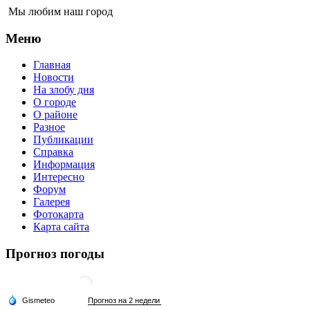
Мы любим наш город
Меню
Главная
Новости
На злобу дня
О городе
О районе
Разное
Публикации
Справка
Информация
Интересно
Форум
Галерея
Фотокарта
Карта сайта
Прогноз погоды