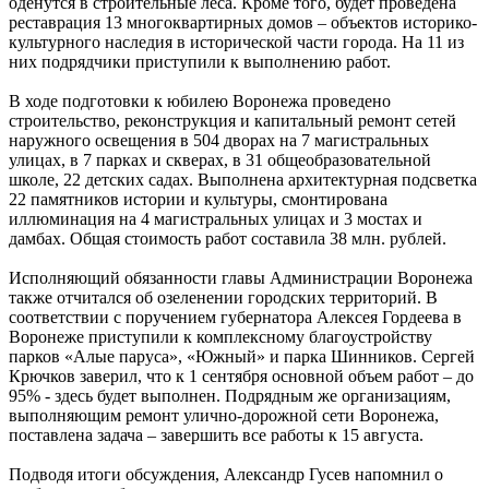
оденутся в строительные леса. Кроме того, будет проведена
реставрация 13 многоквартирных домов – объектов историко-
культурного наследия в исторической части города. На 11 из
них подрядчики приступили к выполнению работ.
В ходе подготовки к юбилею Воронежа проведено
строительство, реконструкция и капитальный ремонт сетей
наружного освещения в 504 дворах на 7 магистральных
улицах, в 7 парках и скверах, в 31 общеобразовательной
школе, 22 детских садах. Выполнена архитектурная подсветка
22 памятников истории и культуры, смонтирована
иллюминация на 4 магистральных улицах и 3 мостах и
дамбах. Общая стоимость работ составила 38 млн. рублей.
Исполняющий обязанности главы Администрации Воронежа
также отчитался об озеленении городских территорий. В
соответствии с поручением губернатора Алексея Гордеева в
Воронеже приступили к комплексному благоустройству
парков «Алые паруса», «Южный» и парка Шинников. Сергей
Крючков заверил, что к 1 сентября основной объем работ – до
95% - здесь будет выполнен. Подрядным же организациям,
выполняющим ремонт улично-дорожной сети Воронежа,
поставлена задача – завершить все работы к 15 августа.
Подводя итоги обсуждения, Александр Гусев напомнил о