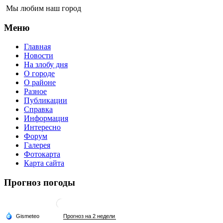
Мы любим наш город
Меню
Главная
Новости
На злобу дня
О городе
О районе
Разное
Публикации
Справка
Информация
Интересно
Форум
Галерея
Фотокарта
Карта сайта
Прогноз погоды