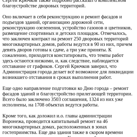
Сергей Крючков также подробно рассказал о комплексном
благоустройстве дворовых территорий.
Оно включает в себя реконструкцию и ремонт фасадов и
подъездов зданий, организацию дорожной сети,
реконструкцию озеленения, устройство газонов и цветников,
размещение спортивных и детских площадок. Отмечалось,
что заключен контракт на ремонт 250 дворовых территорий
многоквартирных домов, работы ведутся в 90 из них, причем
девять дворов готовы к сдаче, а три уже приняты. К
сожалению, приходится констатировать, что темпы работ
здесь остаются низкими, и, как следствие, наблюдается
отставание от графиков. Сергей Крючков заверил, что
Администрация города делает всё возможное для ликвидации
возникшего отставания в сроках выполнения работ.
Еще одно направление подготовки ко Дню города – ремонт
фасадов зданий и благоустройство прилегающей территории.
Всего было заключено 3503 соглашения, 1324 из них уже
исполнены, на 1708 объектах ведутся работы.
Кроме того, как доложил и.о. главы администрации
Воронежа, проводится капитальный ремонт на 46
многоквартирных домах, расположенных в зонах
гостеприимства. Еще два здания также в скором времени