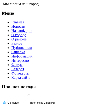
Мы любим наш город
Меню
Главная
Новости
На злобу дня
О городе
О районе
Разное
Публикации
Справка
Информация
Интересно
Форум
Галерея
Фотокарта
Карта сайта
Прогноз погоды