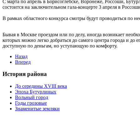
С марта по апрель в Борисоглебске, Воронеже, Россоши, Буту
состоится на заключительном гала-концерте 3 апреля в Россоши
В рамках областного конкурса смотры будут проводиться по не
Бывая в Москве проездом или по делу, иногда возникает необх
которых можно легко добраться до самого центра города и до е
доступную по деньгам, но уступающую по комфорту.
Назад
Вперед
История района
До середины XVIII века
Эпоха Бутурлиных
Вольный город
Годы грозовые
Знаменитые земляки