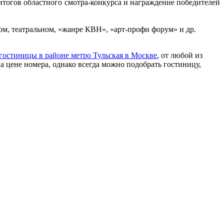
итогов областного смотра-конкурса и награждение победителей
ом, театральном, «жанре КВН», «арт-профи форум» и др.
гостиницы в районе метро Тульская в Москве
, от любой из
на цене номера, однако всегда можно подобрать гостиницу,