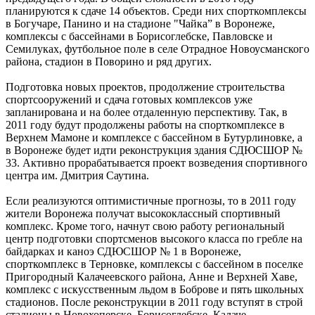
планируются к сдаче 14 объектов. Среди них спорткомплексы
в Богучаре, Панино и на стадионе "Чайка” в Воронеже,
комплексы с бассейнами в Борисоглебске, Павловске и
Семилуках, футбольное поле в селе Отрадное Новоусманского
района, стадион в Поворино и ряд других.
Подготовка новых проектов, продолжение строительства
спортсооружений и сдача готовых комплексов уже
запланирована и на более отдаленную перспективу. Так, в
2011 году будут продолжены работы на спорткомплексе в
Верхнем Мамоне и комплексе с бассейном в Бутурлиновке, а
в Воронеже будет идти реконструкция здания СДЮСШОР №
33. Активно прорабатывается проект возведения спортивного
центра им. Дмитрия Саутина.
Если реализуются оптимистичные прогнозы, то в 2011 году
жители Воронежа получат высококлассный спортивный
комплекс. Кроме того, начнут свою работу региональный
центр подготовки спортсменов высокого класса по гребле на
байдарках и каноэ СДЮСШОР № 1 в Воронеже,
спорткомплекс в Терновке, комплексы с бассейном в поселке
Пригородный Калачеевского района, Анне и Верхней Хаве,
комплекс с искусственным льдом в Боброве и пять школьных
стадионов. После реконструкции в 2011 году вступят в строй
стадионы в Новохоперске, Борисоглебске, Калаче,