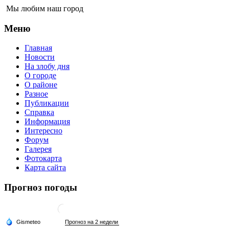
Мы любим наш город
Меню
Главная
Новости
На злобу дня
О городе
О районе
Разное
Публикации
Справка
Информация
Интересно
Форум
Галерея
Фотокарта
Карта сайта
Прогноз погоды