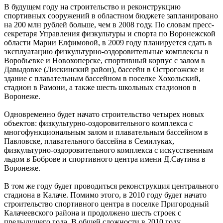
В будущем году на строительство и реконструкцию
спортивных сооружений в областном бюджете запланировано
на 200 млн рублей больше, чем в 2008 году. По словам пресс-
секретаря Управления физкультуры и спорта по Воронежской
области Марии Елфимовой, в 2009 году планируется сдать в
эксплуатацию физкультурно-оздоровительные комплексы в
Воробьевке и Новохоперске, спортивный корпус с залом в
Давыдовке (Лискинский район), бассейн в Острогожске и
здание с плавательным бассейном в поселке Хохольский,
стадион в Рамони, а также шесть школьных стадионов в
Воронеже.
Одновременно будет начато строительство четырех новых
объектов: физкультурно-оздоровительного комплекса с
многофункциональным залом и плавательным бассейном в
Павловске, плавательного бассейна в Семилуках,
физкультурно-оздоровительного комплекса с искусственным
льдом в Боброве и спортивного центра имени Д.Саутина в
Воронеже.
В том же году будет проводиться реконструкция центрального
стадиона в Калаче. Помимо этого, в 2010 году будет начато
строительство спортивного центра в поселке Пригородный
Калачеевского района и продолжено шесть строек с
предыдущего года. В общей сложности в 2010 году