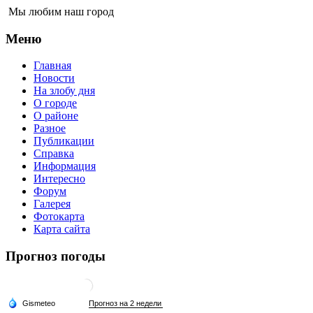
Мы любим наш город
Меню
Главная
Новости
На злобу дня
О городе
О районе
Разное
Публикации
Справка
Информация
Интересно
Форум
Галерея
Фотокарта
Карта сайта
Прогноз погоды