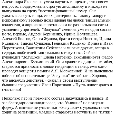
Александра Яковлевна умела научить танцевать, что совсем
непросто, поддерживала строгую дисциплину и никогда не
выпускала на сцену "неотшлифованный" номер. Она
ухватывала суть танца, его характерность. Такому задору и
искрометному веселью позавидовал бы любой танцевальный
коллектив, а лирические постановки не раз вызывали слезы
умиления у зрителей. "Золушка" сменила уже не один состав,
но те, первые, Андрей Корниенко, Ирина Полтавцева,
Алексей Болгов, Ольга Жукова, брат и сестра Ищенко, Ирина
Рудавина, Таисия Сушкова, Геннадий Кащенко, Ирина и Иван
Поротиковы, Валентина Себелева и многие другие, всегда в
сердцах любителей танцевального искусства. Сейчас
руководит "Золушкой" Елена Петренко, аккомпанирует Федор
Александрович Кузьминский. Они хранят традиции ансамбля,
стараются привносить новые тенденции в танец, ежегодно
проводят концерты памяти А.Я. Морковиной. И на нынешнем
юбилее об основательнице "Золушки" не забыли.- Хорошо,
что ансамбль действует, - сказал в своем выступлении
бывший его участник Иван Поротиков. - Пусть живет долго и
счастливо!
Несколько пар из прежнего состава закружились в вальсе. И
зал благодарно зааплодировал, что "бывшие" не потеряли
форму. А нынешние участники «Золушки» с удовольствием
ходят на репетиции, младшие стараются наступить на "пятки"