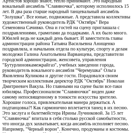
Артистов хорошо знают, тепло принимают. Это народный
вокальный ансамбль "Славяночка", которому исполнилось 15
лет. В два раза старше народный танцевальный ансамбль
"Золушка". Все юные, подвижные. А представила коллективы
художественный руководитель РДК "Октябрь" Вера
Семеновна Сачивко. Она и гостей на сцену приглашала с
поздравлениями, грамотами да подарками. А их было много.
Юбилей ведь не каждый день бывает. И заместитель главы
администрации района Татьяна Васильевна Анищенко
поздравляла, и начальник отдела по культуре, спорту и делам
молодежи Галина Анатольевна Варванцева, представители
городской администрации, женсовета, управления
"Бутурлиновкамежрайгаз", учебных заведении города,
руководитель вокального ансамбля "Черемушка" Ольга
Яковлевна Куликова и другие гости. Порадовался своим
творческим коллективам директор РДК "Октябрь" Николаи
Дмитриевич Вакула. Но главными на сцене были все-таки
юбиляры. Профессионализм "Славяночки" виден даже
самому непосвященному в тонкости искусства зрителю.
Хорошие голоса, привлекательная манера держаться. А
подтанцовка?! Как гармонично вплетается танец в их песню.
Это заслуга и балетмейстера Ирины Лучниковой. За 15 лет
"Славяночка" впитала в себя столько русской самобытности,
что иногда дух захватывает, когда ансамбль исполняет песню.
Например, "Черный ворон". Конечно, продуманы и костюмы.