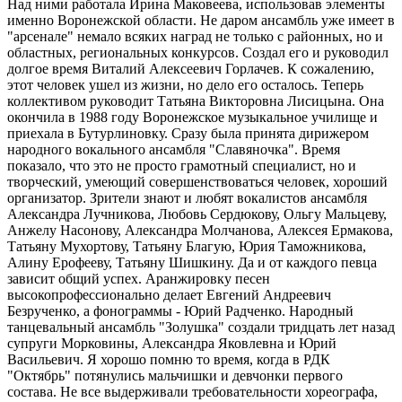
Над ними работала Ирина Маковеева, использовав элементы
именно Воронежской области. Не даром ансамбль уже имеет в
"арсенале" немало всяких наград не только с районных, но и
областных, региональных конкурсов. Создал его и руководил
долгое время Виталий Алексеевич Горлачев. К сожалению,
этот человек ушел из жизни, но дело его осталось. Теперь
коллективом руководит Татьяна Викторовна Лисицына. Она
окончила в 1988 году Воронежское музыкальное училище и
приехала в Бутурлиновку. Сразу была принята дирижером
народного вокального ансамбля "Славяночка". Время
показало, что это не просто грамотный специалист, но и
творческий, умеющий совершенствоваться человек, хороший
организатор. Зрители знают и любят вокалистов ансамбля
Александра Лучникова, Любовь Сердюкову, Ольгу Мальцеву,
Анжелу Насонову, Александра Молчанова, Алексея Ермакова,
Татьяну Мухортову, Татьяну Благую, Юрия Таможникова,
Алину Ерофееву, Татьяну Шишкину. Да и от каждого певца
зависит общий успех. Аранжировку песен
высокопрофессионально делает Евгений Андреевич
Безрученко, а фонограммы - Юрий Радченко. Народный
танцевальный ансамбль "Золушка" создали тридцать лет назад
супруги Морковины, Александра Яковлевна и Юрий
Васильевич. Я хорошо помню то время, когда в РДК
"Октябрь" потянулись мальчишки и девчонки первого
состава. Не все выдерживали требовательности хореографа,