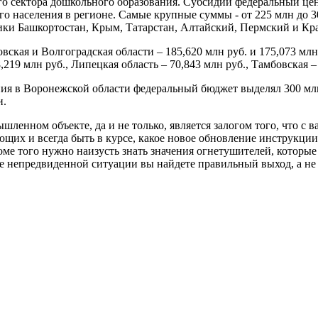
о сектора дошкольного образования. Субсидии федеральный цент
го населения в регионе. Самые крупные суммы - от 225 млн до 3
ики Башкортостан, Крым, Татарстан, Алтайский, Пермский и Кр
ская и Волгоградская области – 185,620 млн руб. и 175,073 млн
8,219 млн руб., Липецкая область – 70,843 млн руб., Тамбовская –
ия в Воронежской области федеральный бюджет выделял 300 мл
и.
ном объекте, да и не только, является залогом того, что с ва
ющих и всегда быть в курсе, какое новое обновление инструкци
ме того нужно наизусть знать значения огнетушителей, которые
е непредвиденной ситуации вы найдете правильный выход, а не 