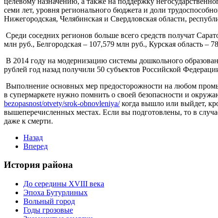
целевому назначению, а также на поддержку негосударственног
семи лет, уровня регионального бюджета и доли трудоспособно
Нижегородская, Челябинская и Свердловская области, республ
Среди соседних регионов больше всего средств получат Саратов
млн руб., Белгородская – 107,579 млн руб., Курская область – 7
В 2014 году на модернизацию системы дошкольного образован
рублей год назад получили 50 субъектов Российской Федераци
Выполнение основных мер предосторожности на любом промышлен
в супермаркете нужно помнить о своей безопасности и окружа
bezopasnost/otvety/srok-obnovleniya/
когда вышло или выйдет, кро
вышеперечисленных местах. Если вы подготовлены, то в случа
даже к смерти.
Назад
Вперед
История района
До середины XVIII века
Эпоха Бутурлиных
Вольный город
Годы грозовые