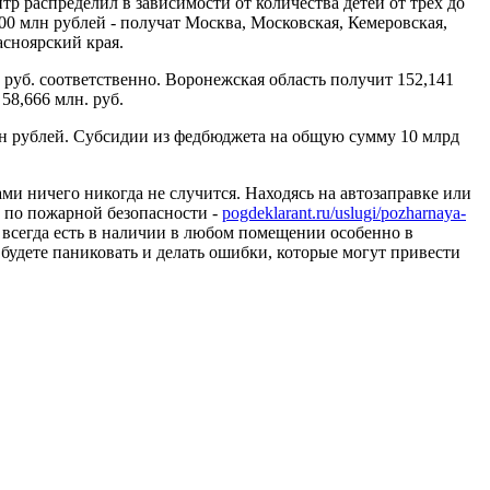
р распределил в зависимости от количества детей от трех до
00 млн рублей - получат Москва, Московская, Кемеровская,
асноярский края.
 руб. соответственно. Воронежская область получит 152,141
 58,666 млн. руб.
н рублей. Субсидии из федбюджета на общую сумму 10 млрд
ми ничего никогда не случится. Находясь на автозаправке или
и по пожарной безопасности -
pogdeklarant.ru/uslugi/pozharnaya-
 всегда есть в наличии в любом помещении особенно в
будете паниковать и делать ошибки, которые могут привести