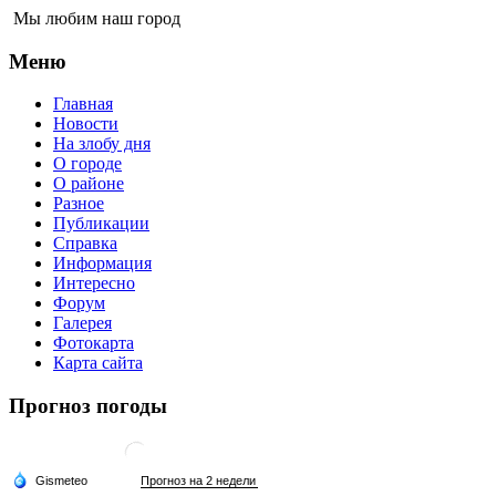
Мы любим наш город
Меню
Главная
Новости
На злобу дня
О городе
О районе
Разное
Публикации
Справка
Информация
Интересно
Форум
Галерея
Фотокарта
Карта сайта
Прогноз погоды