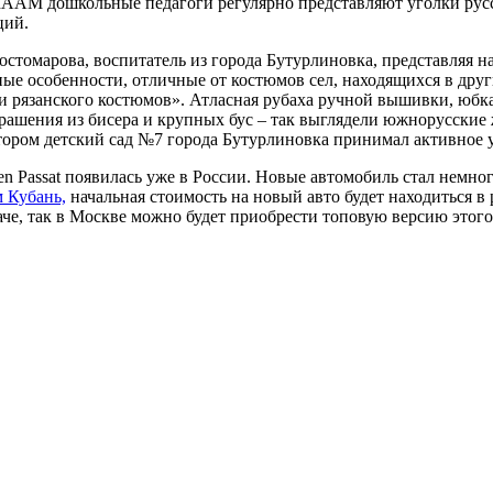
МААМ дошкольные педагоги регулярно представляют уголки русс
ций.
остомарова, воспитатель из города Бутурлиновка, представляя 
ые особенности, отличные от костюмов сел, находящихся в дру
 и рязанского костюмов». Атласная рубаха ручной вышивки, юбк
рашения из бисера и крупных бус – так выглядели южнорусские
отором детский сад №7 города Бутурлиновка принимал активное 
Passat появилась уже в России. Новые автомобиль стал немного
 Кубань,
начальная стоимость на новый авто будет находиться 
аче, так в Москве можно будет приобрести топовую версию этого 