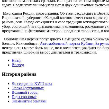
воспитания маленьких граждан. На образовательном портале 
садах. Среди этих мини-музеев нет и двух одинаковых экспози
Многолика Россия, многогранна. Об этом рассуждает и Вера К
Воронежской губернии: «Каждый костюм имеет свои характерн
района, села Гвазда объединяет в себе традиции южнорусского
убор, состоящий из подзатыльника и кокошника, роскошные ук
представлен на фестивале мастеров народного творчества, в к
Обновленная версия популярного Немецкого седана Volkswagen 
больше. Как сообщает
Автомобильный портал Кубани, За рулем
центре цены могут быть выше, но и комплектация будет по бог
представлен широкий выбор двигателей и трансмиссий.
Назад
Вперед
История района
До середины XVIII века
Эпоха Бутурлиных
Вольный город
Годы грозовые
Знаменитые земляки