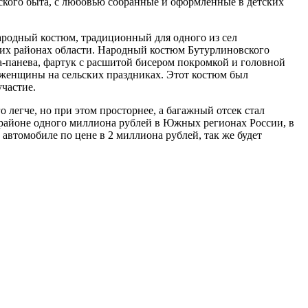
кого быта, с любовью собранные и оформленные в детских
народный костюм, традиционный для одного из сел
гих районах области. Народный костюм Бутурлиновского
а-панева, фартук с расшитой бисером покромкой и головной
 женщины на сельских праздниках. Этот костюм был
участие.
 легче, но при этом просторнее, а багажный отсек стал
в районе одного миллиона рублей в Южных регионах России, в
автомобиле по цене в 2 миллиона рублей, так же будет