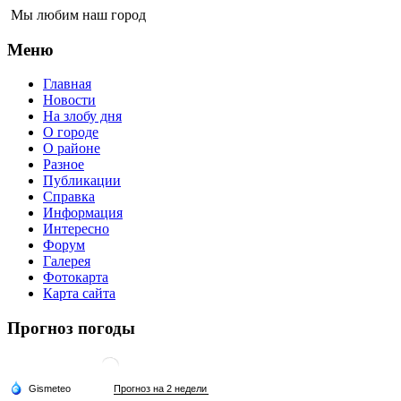
Мы любим наш город
Меню
Главная
Новости
На злобу дня
О городе
О районе
Разное
Публикации
Справка
Информация
Интересно
Форум
Галерея
Фотокарта
Карта сайта
Прогноз погоды