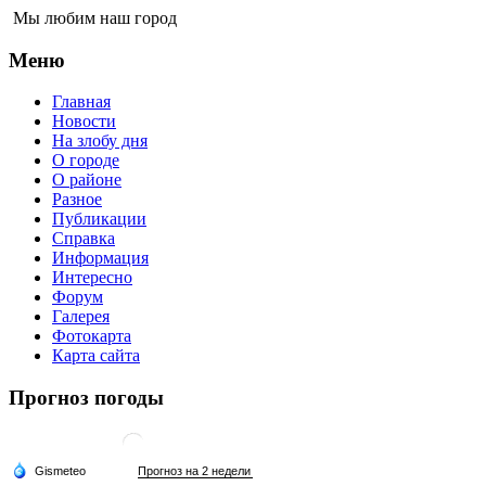
Мы любим наш город
Меню
Главная
Новости
На злобу дня
О городе
О районе
Разное
Публикации
Справка
Информация
Интересно
Форум
Галерея
Фотокарта
Карта сайта
Прогноз погоды