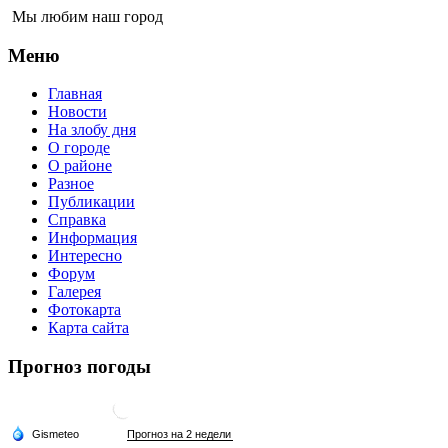
Мы любим наш город
Меню
Главная
Новости
На злобу дня
О городе
О районе
Разное
Публикации
Справка
Информация
Интересно
Форум
Галерея
Фотокарта
Карта сайта
Прогноз погоды