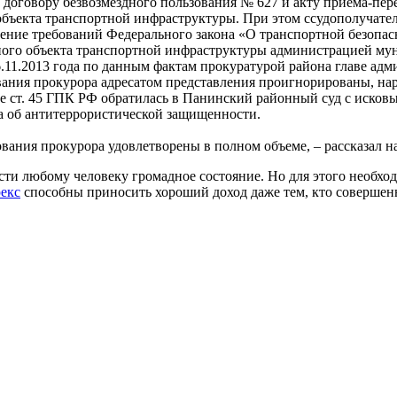
договору безвозмездного пользования № 627 и акту приема-пере
бъекта транспортной инфраструктуры. При этом ссудополучател
ение требований Федерального закона «О транспортной безопас
ого объекта транспортной инфраструктуры администрацией муни
6.11.2013 года по данным фактам прокуратурой района главе а
ования прокурора адресатом представления проигнорированы, н
ке ст. 45 ГПК РФ обратилась в Панинский районный суд с иско
а об антитеррористической защищенности.
ования прокурора удовлетворены в полном объеме, – рассказал
сти любому человеку громадное состояние. Но для этого необх
екс
способны приносить хороший доход даже тем, кто совершенно