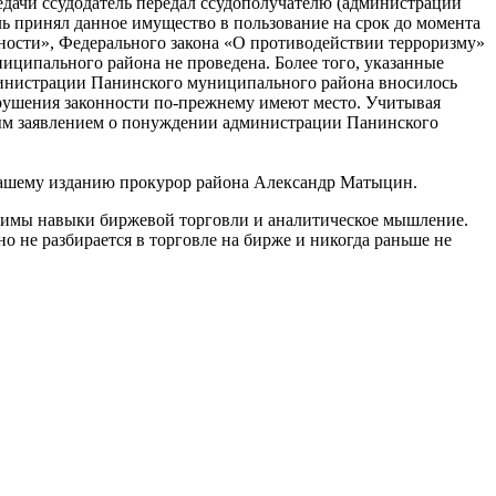
дачи ссудодатель передал ссудополучателю (администрации
ь принял данное имущество в пользование на срок до момента
ности», Федерального закона «О противодействии терроризму»
ципального района не проведена. Более того, указанные
дминистрации Панинского муниципального района вносилось
арушения законности по-прежнему имеют место. Учитывая
вым заявлением о понуждении администрации Панинского
 нашему изданию прокурор района Александр Матыцин.
одимы навыки биржевой торговли и аналитическое мышление.
 не разбирается в торговле на бирже и никогда раньше не