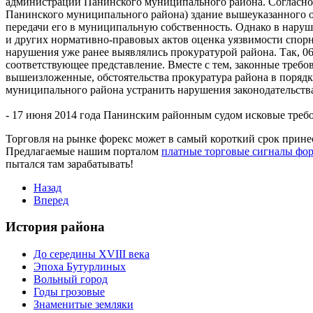
администрации Панинского муниципального района. Согласно 
Панинского муниципального района) здание вышеуказанного о
передачи его в муниципальную собственность. Однако в наруш
и других нормативно-правовых актов оценка уязвимости спорн
нарушения уже ранее выявлялись прокуратурой района. Так, 0
соответствующее представление. Вместе с тем, законные треб
вышеизложенные, обстоятельства прокуратура района в поряд
муниципального района устранить нарушения законодательств
- 17 июня 2014 года Панинским районным судом исковые треб
Торговля на рынке форекс может в самый короткий срок прине
Предлагаемые нашим порталом
платные торговые сигналы фор
пытался там зарабатывать!
Назад
Вперед
История района
До середины XVIII века
Эпоха Бутурлиных
Вольный город
Годы грозовые
Знаменитые земляки