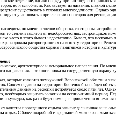
ежское отделение, однако по ряду причин тогда его пришлось за
о город, но и вся область. Как явствует из названия, главной ц
предстоит существовать в условиях многозадачности. Однако од
ланируют участвовать в привлечении спонсоров для реставрации
наследием, по мнению членов общества, со стороны застройщико
кой-то степени защитой от недобросовестных застройщиков може
ако часто и этого бывает недостаточно. Бывает, что несколько 
охрана должна распространяться на всю эту территорию. Решен
Всероссийского общества охраны памятников истории и культур
онение
огическое, архитектурное и мемориальное направления. По мне
кого направления, – это постановка на государственную охрану ку
енках, которые являются жемчужиной Воронежской области и зн
ов. Совсем недавно на территории Костенок был найден объект, 
ительным данным на раскопки потребуется около пяти лет. Одна
ого, необходимо защитить раскопки на осенне-зимний период. П
и и культуры, как раз и будет помощь в привлечении внимания 
т качества проведенного отдыха зависит дальнейшая ваша само
ь на отдых. С более подробной информацией можно ознакомиться