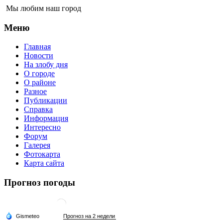
Мы любим наш город
Меню
Главная
Новости
На злобу дня
О городе
О районе
Разное
Публикации
Справка
Информация
Интересно
Форум
Галерея
Фотокарта
Карта сайта
Прогноз погоды