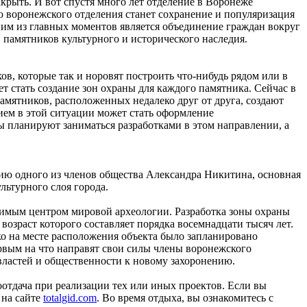
крыть. И вот спустя много лет отделение в Воронеже
елью воронежского отделения станет сохранение и популяризация
ним из главных моментов является объединение граждан вокруг
 памятников культурного и исторического наследия.
в, которые так и норовят построить что-нибудь рядом или в
т стать создание зон охраны для каждого памятника. Сейчас в
памятников, расположенных недалеко друг от друга, создают
ием в этой ситуации может стать оформление
ы планируют заниматься разработками в этом направлении, а
нию одного из членов общества Александра Никитина, основная
льтурного слоя города.
ачимым центром мировой археологии. Разработка зоны охраны
возраст которого составляет порядка восемнадцати тысяч лет.
ко на месте расположения объекта было запланировано
ервым на что направят свои силы члены воронежского
властей и общественности к новому захоронению.
отдача при реализации тех или иных проектов. Если вы
 на сайте
totalgid.com
. Во время отдыха, вы ознакомитесь с