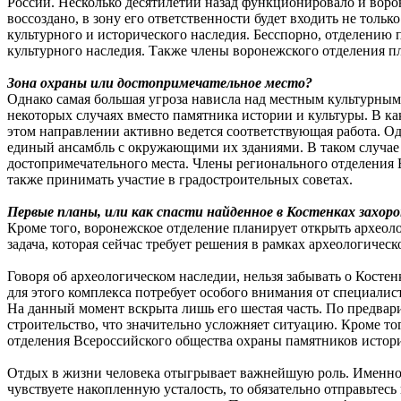
России. Несколько десятилетий назад функционировало и ворон
воссоздано, в зону его ответственности будет входить не тольк
культурного и исторического наследия. Бесспорно, отделению 
культурного наследия. Также члены воронежского отделения п
Зона охраны или достопримечательное место?
Однако самая большая угроза нависла над местным культурным 
некоторых случаях вместо памятника истории и культуры. В ка
этом направлении активно ведется соответствующая работа. Одн
единый ансамбль с окружающими их зданиями. В таком случае 
достопримечательного места. Члены регионального отделения 
также принимать участие в градостроительных советах.
Первые планы, или как спасти найденное в Костенках захор
Кроме того, воронежское отделение планирует открыть археол
задача, которая сейчас требует решения в рамках археологичес
Говоря об археологическом наследии, нельзя забывать о Кост
для этого комплекса потребует особого внимания от специалист
На данный момент вскрыта лишь его шестая часть. По предвар
строительство, что значительно усложняет ситуацию. Кроме т
отделения Всероссийского общества охраны памятников истори
Отдых в жизни человека отыгрывает важнейшую роль. Именно о
чувствуете накопленную усталость, то обязательно отправьтес