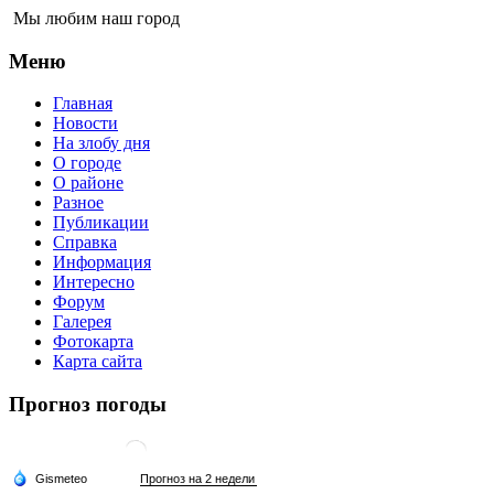
Мы любим наш город
Меню
Главная
Новости
На злобу дня
О городе
О районе
Разное
Публикации
Справка
Информация
Интересно
Форум
Галерея
Фотокарта
Карта сайта
Прогноз погоды