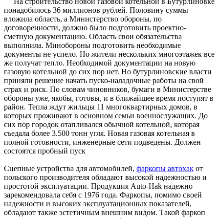
На строительство новой газовой котельной в Бутурлиновке
понадобилось 36 миллионов рублей. Половину суммы
вложила область, а Министерство обороны, по
договоренности, должно было подготовить проектно-
сметную документацию. Область свои обязательства
выполнила. Минобороны подготовить необходимые
документы не успело. Но жители нескольких многоэтажек все
же получат тепло. Необходимой документации на новую
газовую котельной до сих пор нет. Но бутурлиновские власти
приняли решение начать пуско-наладочные работы на свой
страх и риск. По словам чиновников, бумаги в Министерстве
обороны уже, якобы, готовы, и в ближайшее время поступят в
район. Тепла ждут жильцы 11 многоквартирных домов, в
которых проживают в основном семьи военнослужащих. До
сих пор городок отапливался обычной котельной, которая
съедала более 3.500 тонн угля. Новая газовая котельная в
полной готовности, инженерные сети подведены. Должен
состоятся пробный пуск
Сцепные устройства для автомобилей,
фаркопы автохак
от
польского производителя обладают высокой надежностью и
простотой эксплуатации. Продукция Auto-Hak надежно
зарекомендовала себя с 1976 года. Фаркопы, помимо своей
надежности и высоких эксплуатационных показателей,
обладают также эстетичным внешним видом. Такой фаркоп