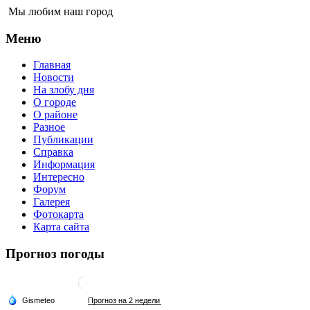
Мы любим наш город
Меню
Главная
Новости
На злобу дня
О городе
О районе
Разное
Публикации
Справка
Информация
Интересно
Форум
Галерея
Фотокарта
Карта сайта
Прогноз погоды