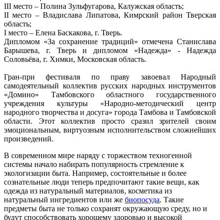
III место – Полина Зульфугарова, Калужская область;
II место – Владислава Липатова, Кимрский район Тверская
область;
I место – Елена Баскакова, г. Тверь.
Дипломом «За сохранение традиций» отмечена Станислава
Барышева, г. Тверь и дипломом «Надежда» - Надежда
Соловьёва, г. Химки, Московская область.
Гран-при фестиваля по праву завоевал Народный
самодеятельный коллектив русских народных инструментов
«Домино» Тамбовского областного государственного
учреждения культуры «Народно-методический центр
народного творчества и досуга» города Тамбова и Тамбовской
области. Этот коллектив просто сразил зрителей своим
эмоциональным, виртуозным исполнительством сложнейших
произведений.
В современном мире наряду с торжеством техногенной
системы начало набирать популярность стремление к
экологизации быта. Например, состоятельные и более
сознательные люди теперь предпочитают такие вещи, как
одежда из натуральный материалов, косметика из
натуральный ингредиентов или же
биопосуда
. Такие
предметы быта не только сохранят окружающую среду, но и
будут способствовать хорошему здоровью и высокой