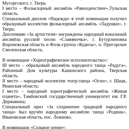
Мусоргского, г. Тверь;
I место – Фольклорный ансамбль «Равноденствие»,Тульская
область.
Специальный диплом «Надежда» в этой номинации получил
образцовый коллектив фольклорный ансамбль «Ладушки», г.
Тверь;
Дипломами «За артистизм» награждены народный вокальный
ансамбль русской песни «Славяночка», г. Бутурлиновка
Воронежская область и Фолк-группа «Кудесы», п. Пригорское
Смоленская область.
В номинации «Хореографическое исполнительство»:
III место – образцовый ансамбль народного танца «Радуга»,
Районный Дом культуры Кашинского района, Тверская
область.
II место – народный коллектив театр-танца «Огни», г. Шацк,
Рязанская область;
I место – народный хореографический ансамбль «Живая
планета», Тамбовский государственный университет им. Г.Р.
Державина;
Специальный приз «За сохранение традиций народного
танца» был вручён народному ансамблю танца «Родник»,
Ивановская область, пос. Лежнево.
В номинации «Сольное пение»: