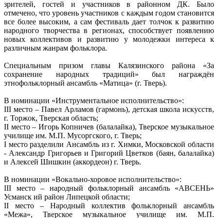
зрителей, гостей и участников в районном ДК. Было
отмечено, что уровень участников с каждым годом становится
все более высоким, а сам фестиваль дает толчок к развитию
народного творчества в регионах, способствует появлению
новых коллективов и развитию у молодежки интереса к
различным жанрам фольклора.
Специальным призом главы Калязинского района «За
сохранение народных традиций» был награждён
этнофольклорный ансамбль «Матица» (г. Тверь).
В номинации «Инструментальное исполнительство»:
III место – Павел Арламов (гармонь), детская школа искусств,
г. Торжок, Тверская область;
II место – Игорь Копничев (балалайка), Тверское музыкальное
училище им. М.П. Мусоргского, г. Тверь;
I место разделили Ансамбль из г. Химки, Московской области
- Александр Григорьев и Григорий Цветков (баян, балалайка)
и Алексей Шишкин (аккордеон) г. Тверь.
В номинации «Вокально-хоровое исполнительство»:
III место – народный фольклорный ансамбль «АВСЕНЬ»
Усманск ий район Липецкой области;
II место – Народный коллектив фольклорный ансамбль
«Межа», Тверское музыкальное училище им. М.П.