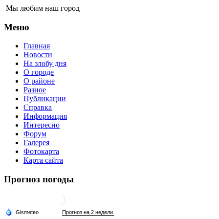
Мы любим наш город
Меню
Главная
Новости
На злобу дня
О городе
О районе
Разное
Публикации
Справка
Информация
Интересно
Форум
Галерея
Фотокарта
Карта сайта
Прогноз погоды