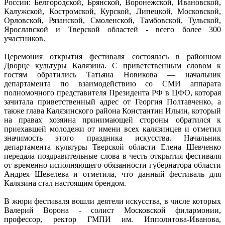
России: Белгородской, Брянской, Воронежской, Ивановской,
Калужской, Костромской, Курской, Липецкой, Московской,
Орловской, Рязанской, Смоленской, Тамбовской, Тульской,
Ярославской и Тверской областей - всего более 300
участников.
Церемония открытия фестиваля состоялась в районном
Дворце культуры Калязина. С приветственным словом к
гостям обратились Татьяна Новикова — начальник
департамента по взаимодействию со СМИ аппарата
полномочного представителя Президента РФ в ЦФО, которая
зачитала приветственный адрес от Георгия Полтавченко, а
также глава Калязинского района Константин Ильин, который
на правах хозяина принимающей стороны обратился к
приехавшей молодежи от имени всех калязинцев и отметил
значимость этого праздника искусства. Начальник
департамента культуры Тверской области Елена Шевченко
передала поздравительные слова в честь открытия фестиваля
от временно исполняющего обязанности губернатора области
Андрея Шевелева и отметила, что данный фестиваль для
Калязина стал настоящим брендом.
В жюри фестиваля вошли деятели искусства, в числе которых
Валерий Ворона - солист Московской филармонии,
профессор, ректор ГМПИ им. Ипполитова-Иванова,