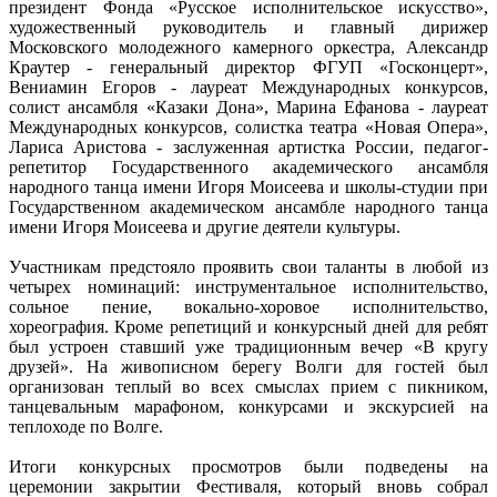
президент Фонда «Русское исполнительское искусство»,
художественный руководитель и главный дирижер
Московского молодежного камерного оркестра, Александр
Краутер - генеральный директор ФГУП «Госконцерт»,
Вениамин Егоров - лауреат Международных конкурсов,
солист ансамбля «Казаки Дона», Марина Ефанова - лауреат
Международных конкурсов, солистка театра «Новая Опера»,
Лариса Аристова - заслуженная артистка России, педагог-
репетитор Государственного академического ансамбля
народного танца имени Игоря Моисеева и школы-студии при
Государственном академическом ансамбле народного танца
имени Игоря Моисеева и другие деятели культуры.
Участникам предстояло проявить свои таланты в любой из
четырех номинаций: инструментальное исполнительство,
сольное пение, вокально-хоровое исполнительство,
хореография. Кроме репетиций и конкурсный дней для ребят
был устроен ставший уже традиционным вечер «В кругу
друзей». На живописном берегу Волги для гостей был
организован теплый во всех смыслах прием с пикником,
танцевальным марафоном, конкурсами и экскурсией на
теплоходе по Волге.
Итоги конкурсных просмотров были подведены на
церемонии закрытии Фестиваля, который вновь собрал