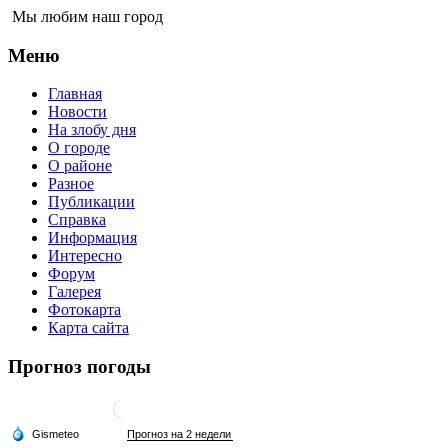
Мы любим наш город
Меню
Главная
Новости
На злобу дня
О городе
О районе
Разное
Публикации
Справка
Информация
Интересно
Форум
Галерея
Фотокарта
Карта сайта
Прогноз погоды