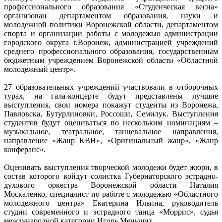
профессионального образования «Студенческая весна»
организован департаментом образования, науки и
молодежной политики Воронежской области, департаментом
спорта и организации работы с молодежью администрации
городского округа г.Воронеж, администрацией учреждений
среднего профессионального образования, государственным
бюджетным учреждением Воронежской области «Областной
молодежный центр».
27 образовательных учреждений участвовали в отборочных
турах, на гала-концерте будут представлены лучшие
выступления, свои номера покажут студенты из Воронежа,
Павловска, Бутурлиновки, Россоши, Семилук. Выступления
студентов будут оцениваться по нескольким номинациям –
музыкальное, театральное, танцевальное направления,
направление «Жанр КВН», «Оригинальный жанр», «Жанр
конферанс».
Оценивать выступления творческой молодежи будет жюри, в
состав которого войдут солистка Губернаторского эстрадно-
духового оркестра Воронежской области Наталия
Москаленко, специалист по работе с молодежью «Областного
молодежного центра» Екатерина Ильина, руководитель
студии современного и эстрадного танца «Моррис», судья
международной категории Игорь Меньших.