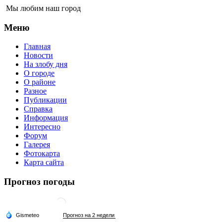
Мы любим наш город
Меню
Главная
Новости
На злобу дня
О городе
О районе
Разное
Публикации
Справка
Информация
Интересно
Форум
Галерея
Фотокарта
Карта сайта
Прогноз погоды