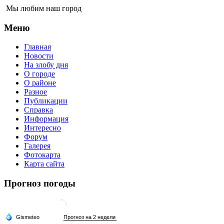
Мы любим наш город
Меню
Главная
Новости
На злобу дня
О городе
О районе
Разное
Публикации
Справка
Информация
Интересно
Форум
Галерея
Фотокарта
Карта сайта
Прогноз погоды