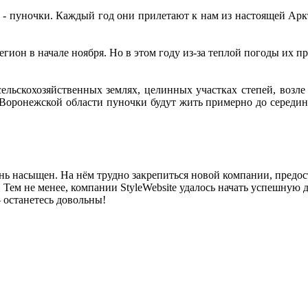
- пуночки. Каждый год они прилетают к нам из настоящей Арк
ион в начале ноября. Но в этом году из-за теплой погоды их п
сельскохозяйственных землях, целинных участках степей, возле
Воронежской области пуночки будут жить примерно до середины
ень насыщен. На нём трудно закрепиться новой компании, предо
. Тем не менее, компании StyleWebsite удалось начать успешну
– останетесь довольны!