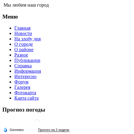
Мы любим наш город
Меню
Главная
Новости
На злобу дня
О городе
О районе
Разное
Публикации
Справка
Информация
Интересно
Форум
Галерея
Фотокарта
Карта сайта
Прогноз погоды