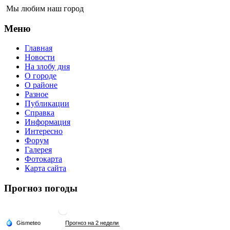
Мы любим наш город
Меню
Главная
Новости
На злобу дня
О городе
О районе
Разное
Публикации
Справка
Информация
Интересно
Форум
Галерея
Фотокарта
Карта сайта
Прогноз погоды