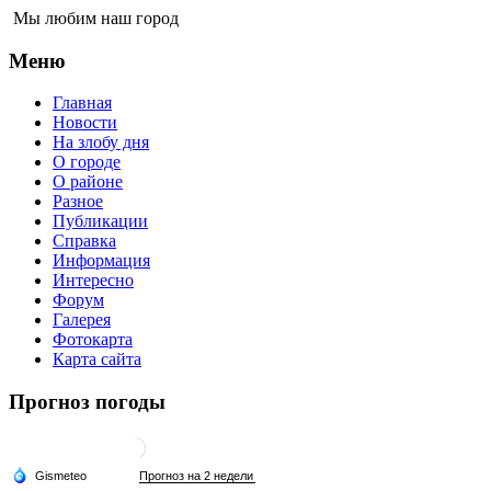
Мы любим наш город
Меню
Главная
Новости
На злобу дня
О городе
О районе
Разное
Публикации
Справка
Информация
Интересно
Форум
Галерея
Фотокарта
Карта сайта
Прогноз погоды