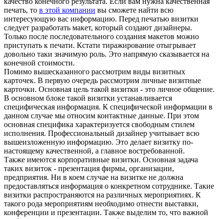
качество конечного результата. Если вам нужна качественная
печать, то
в этой компании
вы сможете найти всю
интересующую вас информацию. Перед печатью визитки
следует разработать макет, который создают дизайнеры.
Только после последовательного создания макетов можно
приступать к печати. Кстати тиражирование отыгрывает
довольно таки значимую роль. Это напрямую сказывается на
конечной стоимости.
Помимо вышесказанного рассмотрим виды визитных
карточек. В первую очередь рассмотрим личные визитные
карточки. Основная цель такой визитки - это личное общение.
В основном блоке такой визитки устанавливается
специфическая информация. К специфической информации в
данном случае мы относим контактные данные. При этом
основная специфика характеризуется свободным стилем
исполнения. Профессиональный дизайнер учитывает всю
вышеизложенную информацию. Это делает визитку по-
настоящему качественной, а главное востребованной.
Также имеются корпоративные визитки. Основная задача
таких визиток - презентация фирмы, организации,
предприятия. Ни в коем случае на визитке не должна
предоставляться информация о конкретном сотруднике. Такие
визитки распространяются на различных мероприятиях. К
такого рода мероприятиям необходимо отнести выставки,
конференции и презентации. Также выделим то, что важной