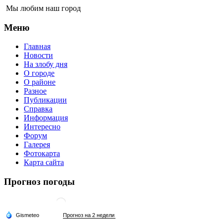
Мы любим наш город
Меню
Главная
Новости
На злобу дня
О городе
О районе
Разное
Публикации
Справка
Информация
Интересно
Форум
Галерея
Фотокарта
Карта сайта
Прогноз погоды