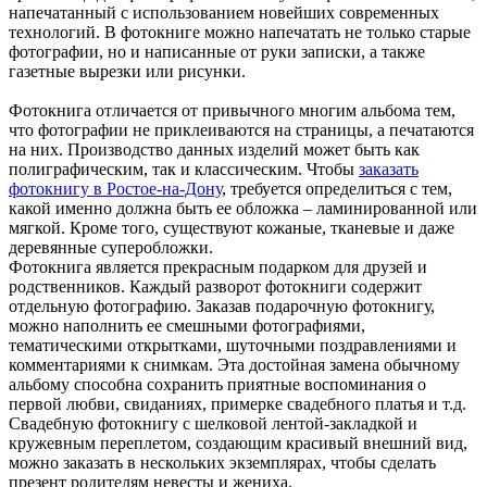
напечатанный с использованием новейших современных
технологий. В фотокниге можно напечатать не только старые
фотографии, но и написанные от руки записки, а также
газетные вырезки или рисунки.
Фотокнига отличается от привычного многим альбома тем,
что фотографии не приклеиваются на страницы, а печатаются
на них. Производство данных изделий может быть как
полиграфическим, так и классическим. Чтобы
заказать
фотокнигу в Ростое-на-Дону
, требуется определиться с тем,
какой именно должна быть ее обложка – ламинированной или
мягкой. Кроме того, существуют кожаные, тканевые и даже
деревянные суперобложки.
Фотокнига является прекрасным подарком для друзей и
родственников. Каждый разворот фотокниги содержит
отдельную фотографию. Заказав подарочную фотокнигу,
можно наполнить ее смешными фотографиями,
тематическими открытками, шуточными поздравлениями и
комментариями к снимкам. Эта достойная замена обычному
альбому способна сохранить приятные воспоминания о
первой любви, свиданиях, примерке свадебного платья и т.д.
Свадебную фотокнигу с шелковой лентой-закладкой и
кружевным переплетом, создающим красивый внешний вид,
можно заказать в нескольких экземплярах, чтобы сделать
презент родителям невесты и жениха.