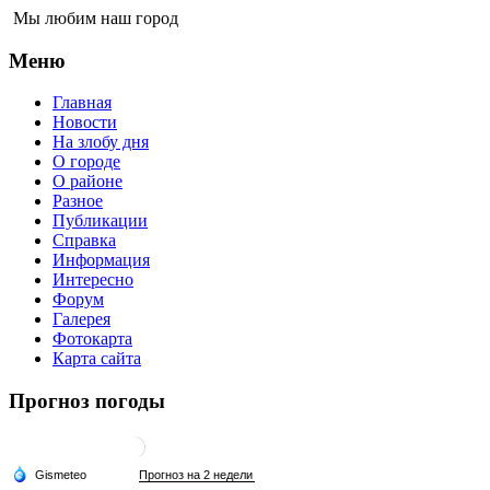
Мы любим наш город
Меню
Главная
Новости
На злобу дня
О городе
О районе
Разное
Публикации
Справка
Информация
Интересно
Форум
Галерея
Фотокарта
Карта сайта
Прогноз погоды