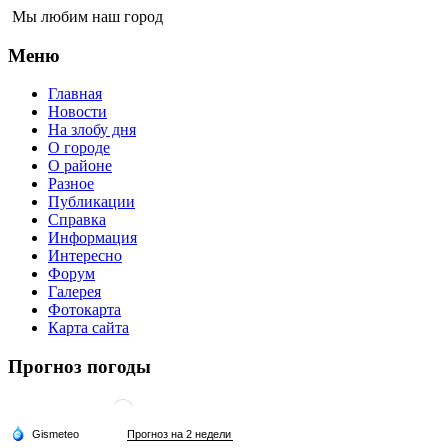
Мы любим наш город
Меню
Главная
Новости
На злобу дня
О городе
О районе
Разное
Публикации
Справка
Информация
Интересно
Форум
Галерея
Фотокарта
Карта сайта
Прогноз погоды