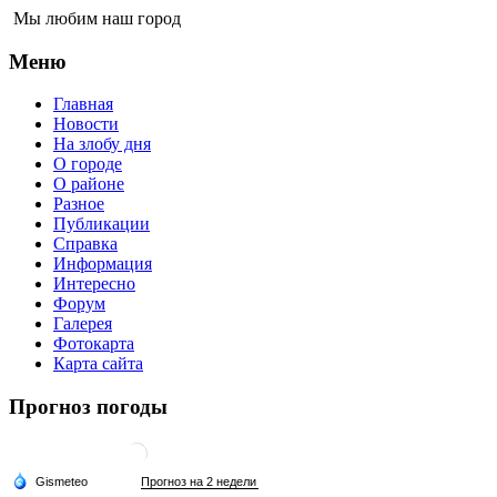
Мы любим наш город
Меню
Главная
Новости
На злобу дня
О городе
О районе
Разное
Публикации
Справка
Информация
Интересно
Форум
Галерея
Фотокарта
Карта сайта
Прогноз погоды