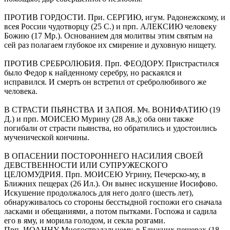
ПРОТИВ ГОРДОСТИ. При. СЕРГИЮ, игум. Радонежскому, и
всея Рос­сии чудотворцу (25 С.) и прп. АЛЕКСИЮ человеку
Божию (17 Мр.). Осно­ванием для молитвы этим святым на
сей раз полагаем глубокое их сми­рение и духовную нищету.
ПРОТИВ СРЕБРОЛЮБИЯ. Прп. ФЕОДОРУ. Пристрастился
было Федор к найденному серебру, но раскаялся и
исправился. И смерть он встретил от сребролюбивого же
человека.
В СТРАСТИ ПЬЯНСТВА И ЗАПОЯ. Мч. ВОНИФАТИЮ (19
Д.) и прп. МО­ИСЕЮ Мурину (28 Ав,); оба они также
погибали от страсти пьянства, но обратились и удостоились
мученической кончины.
В ОПАСЕНИИ ПОСТОРОННЕГО НАСИЛИЯ СВОЕЙ
ДЕВСТВЕННОСТИ ИЛИ СУПРУЖЕСКОГО
ЦЕЛОМУДРИЯ. Прп. МОИСЕЮ Угрину, Печерско-му, в
Ближних пещерах (26 Ил.). Он вынес искушение Иосифово.
Иску­шение продолжалось для него долго (шесть лет),
обнаруживалось со стороны бесстыдной госпожи его сначала
ласками и обещаниями, а по­том пытками. Госпожа и садила
его в яму, и морила голодом, и секла розгами.
Прп. ИОАННУ Многострадальному, в Ближних пещерах (18