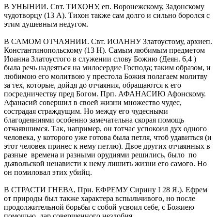
В УНЫНИИ. Свт. ТИХОНУ, еп. Воронежскому, Задонскому
чудотвор­цу (13 А). Тихон также сам долго и сильно боролся с
этим душевным недугом.
В САМОМ ОТЧАЯНИИ. Свт. ИОАННУ Златоустому, архиеп.
Констан­тинопольскому (13 Н). Самым любимым предметом
Иоанна Златоустого в служении слову Божию (Деян. 6,4 )
была речь надеяться на мило­сердие Господа; таким образом, и
любимою его молитвою у престола Божия полагаем молитву
за тех, которые, дойдя до отчаяния, обраща­ются к его
посредничеству пред Богом. Прп. АФАНАСИЮ Афонскому.
Афанасий совершил в своей жизни множество чудес,
сострадая стра­ждущим. Но между его чудесными
благодеяниями особенно замеча­тельна скорая помощь
отчаявшимся. Так, например, он тотчас успоко­ил дух одного
человека, у которого уже готова была петля, чтоб удавиться (и
этот человек принес к нему петлю). Двое других отчаянных в
разные времена и разными орудиями решились, было по
дьявольской ненависти к нему лишить жизни его самого. Но
он помиловал этих убийц.
В СТРАСТИ ГНЕВА, При. ЕФРЕМУ Сирину I 28 Я.). Ефрем
от природы был также характера вспыльчивого, но после
продолжительной борь­бы с собой усвоил себе, с Божиею
помощью, дар совершенного незло­бия.