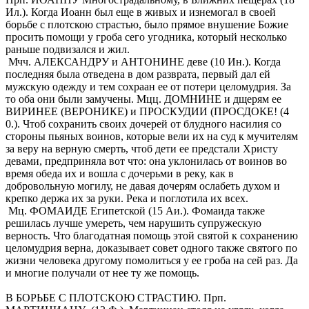
Ил.). Когда Иоанн был еще в живых и изнемогал в своей
борьбе с плотскою страстью, было прямое внушение Божие
просить помощи у гроба сего угодника, который несколько
раньше подвизался и жил.
Мчч. АЛЕКСАНДРУ и АНТОНИНЕ деве (10 Ин.). Когда
последняя была отведена в дом разврата, первый дал ей
мужскую одежду и тем сохра­ан ее от потери целомудрия. За
то оба они были замучены. Мцц. ДОМНИНЕ и дщерям ее
ВИРИНЕЕ (ВЕРОНИКЕ) и ПРОСКУДИИ (ПРОСДОКЕ! (4
0.). Чтоб сохранить своих дочерей от блудного насилия со
стороны пьяных воинов, которые вели их на суд к мучителям
за веру на верную смерть, чтоб дети ее предстали Христу
девами, предприняла вот что: она уклонилась от воинов во
время обеда их и вошла с дочерьми в
реку, как в
добровольную могилу, не давая дочерям ослабеть духом и
крепко держа их за руки. Река и поглотила их всех.
Мц. ФОМАИДЕ Египетской (15 Аи.). Фомаида также
решилась лучше умереть, чем нарушить супру­жескую
верность. Что благодатная помощь этой святой к сохранению
целомудрия верна, доказывает совет одного также святого по
жизни человека другому помолиться у ее гроба на сей раз. Да
и многие полу­чали от нее ту же помощь.
В БОРЬБЕ С ПЛОТСКОЮ СТРАСТИЮ. Прп.