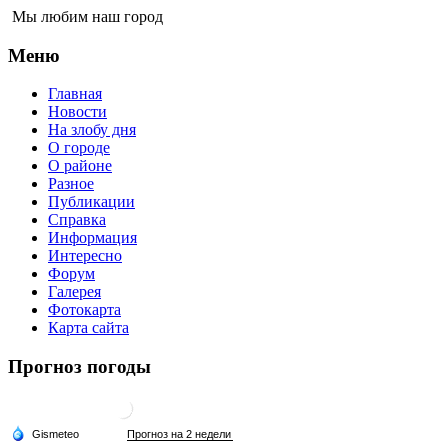
Мы любим наш город
Меню
Главная
Новости
На злобу дня
О городе
О районе
Разное
Публикации
Справка
Информация
Интересно
Форум
Галерея
Фотокарта
Карта сайта
Прогноз погоды