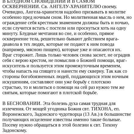
В БЛУДНОМ СНОВИДЕНИИ И В САМОМ
ОСКВЕРНЕНИИ. Св. АНГЕ­ЛУ-ХРАНИТЕЛЮ своему.
Очевидно, Ангела-хранителя надобно призы­вать в молитве
особенно пред ночным сном. Но молитвенная мысль о нем, но
ограждение себя крестным знамением должны быть и ночью,
если случится встать с постели или проснуться хоть на одну
минуту. Блудные мечтания во сне, и особенно, прямое
осквернение тела, реши­тельно бывают действием врага-
диавола в тех людях, которые не пода­ют к ним повода
(например, мясною пищею), которые уже и опасаются их.
Враг сторожит. Лишь только человек снова заснет, не оградив
себя с верою крестом, не помыслив о Божией помощи, враг-
искуситель и пользуется этим промежуточным временем,
чтобы напасть на спящего и нанести ему скверну. Так как со
стороны богобоязненных людей, под­дающихся этим ночным
искушениям, составляют они уже борьбу с плотскою
страстью, то и молиться о помощи на сей раз нужно тем же
святым, которые помогают в плотской борьбе.
В БЕСНОВАНИИ. Эта болезнь духа самая трудная для
излечения. От мощей угодника Божия свт. ТИХОНА, еп.
Воронежского, Задонского чудотворца (13 Ав.) в большинстве
получающих исцеление известны именно такие больные.
Посему нужно обращаться в этой бо­лезни к свт. Тихону
Задонскому.