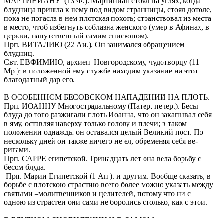
МАРТИНИАНУ (13 Ф.). Мартиниан стоял на углях, когда
блудница пришла к нему под видом странницы, стоял дотоле,
пока не погасла в нем плотская похоть; странствовал из места
в место, чтоб избегнуть соблазна женского (умер в Афинах, в
церкви, напутственный самим епископом).
Прп. ВИТАЛИЮ (22 Аи.). Он занимался обращением
блудниц.
Свт. ЕВФИМИЮ, архиеп. Новгородскому, чудотворцу (11
Мр.); в положенной ему службе нахо­дим указание на этот
благодатный дар его.
В ОСОБЕННОМ БЕСОВСКОМ НАПАДЕНИИ НА ПЛОТЬ.
Прп. ИОАННУ Многострадальному (Патер, печер.). Бесы
блуда до того разжигали плоть Иоанна, что он закапывал себя
в яму, оставляя наверху только го­лову и плечи; в таком
положении однажды он оставался целый Вели­кий пост. По
нескольку дней он также ничего не ел, обременяя себя ве­
ригами.
Прп. САРРЕ египетской. Тринадцать лет она вела борьбу с
бесом блуда.
Прп. Марии Египетской (1 Ап.). и другим. Вообще сказать, в
борьбе с плотскою страстию всего более можно указать между
святыми –молитвенников и целителей, потому что ни с
одною из страстей они са­ми не боролись столько, как с этой.