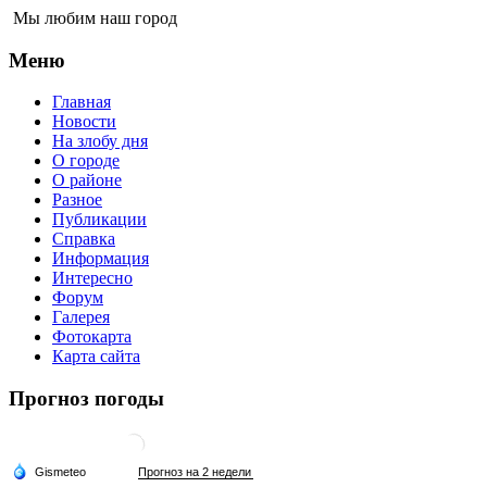
Мы любим наш город
Меню
Главная
Новости
На злобу дня
О городе
О районе
Разное
Публикации
Справка
Информация
Интересно
Форум
Галерея
Фотокарта
Карта сайта
Прогноз погоды