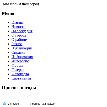
Мы любим наш город
Меню
Главная
Новости
На злобу дня
О городе
О районе
Разное
Публикации
Справка
Информация
Интересно
Форум
Галерея
Фотокарта
Карта сайта
Прогноз погоды