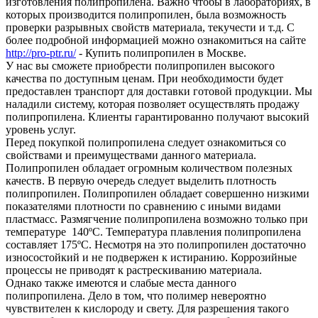
изготовления полипропилена. Важно чтобы в лабораториях, в
которых производится полипропилен, была возможность
проверки разрывных свойств материала, текучести и т.д. С
более подробной информацией можно ознакомиться на сайте
http://pro-ptr.ru/
- Купить полипропилен в Москве.
У нас вы сможете приобрести полипропилен высокого
качества по доступным ценам. При необходимости будет
предоставлен транспорт для доставки готовой продукции. Мы
наладили систему, которая позволяет осуществлять продажу
полипропилена. Клиенты гарантированно получают высокий
уровень услуг.
Перед покупкой полипропилена следует ознакомиться со
свойствами и преимуществами данного материала.
Полипропилен обладает огромным количеством полезных
качеств. В первую очередь следует выделить плотность
полипропилен. Полипропилен обладает совершенно низкими
показателями плотности по сравнению с иными видами
пластмасс. Размягчение полипропилена возможно только при
температуре 140ºС. Температура плавления полипропилена
составляет 175ºС. Несмотря на это полипропилен достаточно
износостойкий и не подвержен к истиранию. Коррозийные
процессы не приводят к растрескиванию материала.
Однако также имеются и слабые места данного
полипропилена. Дело в том, что полимер невероятно
чувствителен к кислороду и свету. Для разрешения такого