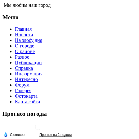
Мы любим наш город
Меню
Главная
Новости
На злобу дня
О городе
О районе
Разное
Публикации
Справка
Информация
Интересно
Форум
Галерея
Фотокарта
Карта сайта
Прогноз погоды