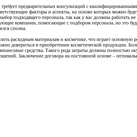
а требует предварительных консультаций с квалифицированными
ответствующие факторы и аспекты, на основе которых можно буд
ыбор подходящего персонала, так как у вас должны работать н
вующие компании, помогающие с подбором персонала, но это буд
ился сполна.
ить расходным материалам и косметике, что играет основную ро
жно довериться в приобретении косметической продукции. Бол
финансовые средства. Такого рода затраты должны полностью о
ошений. Заключение договора на постоянной основе – оптималь