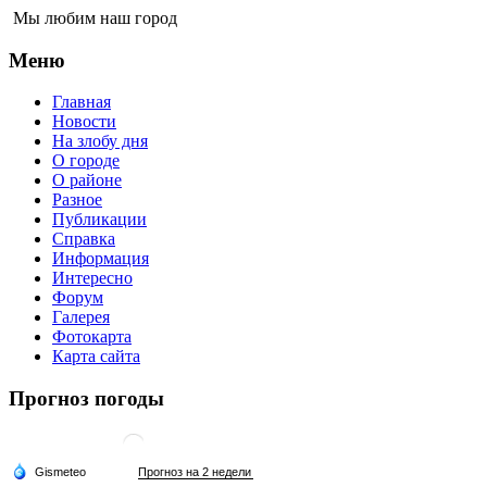
Мы любим наш город
Меню
Главная
Новости
На злобу дня
О городе
О районе
Разное
Публикации
Справка
Информация
Интересно
Форум
Галерея
Фотокарта
Карта сайта
Прогноз погоды