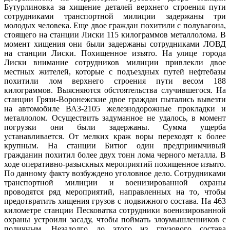
Бутурлиновка за хищение деталей верхнего строения пути
сотрудниками транспортной милиции задержаны три
молодых человека. Еще двое граждан похитили с полувагона,
стоящего на станции Лиски 115 килограммов металлолома. В
момент хищения они были задержаны сотрудниками ЛОВД
на станции Лиски. Похищенное изъято. На улице города
Лиски внимание сотрудников милиции привлекли двое
местных жителей, которые с подъездных путей нефтебазы
похитили лом верхнего строения пути весом 188
килограммов. Выясняются обстоятельства случившегося. На
станции Грязи-Воронежские двое граждан пытались вывезти
на автомобиле ВАЗ-2105 железнодорожные прокладки и
металлолом. Осуществить задуманное не удалось, в момент
погрузки они были задержаны. Сумма ущерба
устанавливается. От мелких краж воры переходят к более
крупным. На станции Битюг один предприимчивый
гражданин похитил более двух тонн лома черного металла. В
ходе оперативно-разыскных мероприятий похищенное изъято.
По данному факту возбуждено уголовное дело. Сотрудниками
транспортной милиции и военизированной охраны
проводятся ряд мероприятий, направленных на то, чтобы
предотвратить хищения грузов с подвижного состава. На 463
километре станции Песковатка сотрудники военизированной
охраны устроили засаду, чтобы поймать злоумышленников с
поличным. Незадолго до этого из грузового состава