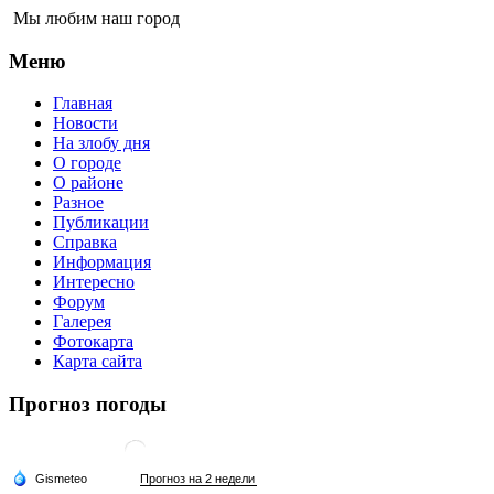
Мы любим наш город
Меню
Главная
Новости
На злобу дня
О городе
О районе
Разное
Публикации
Справка
Информация
Интересно
Форум
Галерея
Фотокарта
Карта сайта
Прогноз погоды