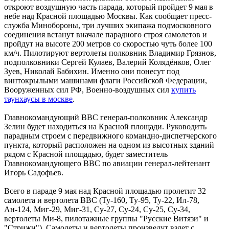
откроют воздушную часть парада, который пройдет 9 мая в
небе над Красной площадью Москвы. Как сообщает пресс-
служба Минобороны, три лучших экипажа подмосковного
соединения встанут вначале парадного строя самолетов и
пройдут на высоте 200 метров со скоростью чуть более 100
км/ч. Пилотируют вертолеты полковник Владимир Грязнов,
подполковники Сергей Кулаев, Валерий Колядёнков, Олег
Зуев, Николай Бабихин. Именно они понесут под
винтокрылыми машинами флаги Российской Федерации,
Вооруженных сил РФ, Военно-воздушных сил
купить
таунхаусы в москве
.
Главнокомандующий ВВС генерал-полковник Александр
Зелин будет находиться на Красной площади. Руководить
парадным строем с передвижного командно-диспетчерского
пункта, который расположен на одном из высотных зданий
рядом с Красной площадью, будет заместитель
Главнокомандующего ВВС по авиации генерал-лейтенант
Игорь Садофьев.
Всего в параде 9 мая над Красной площадью пролетит 32
самолета и вертолета ВВС (Ту-160, Ту-95, Ту-22, Ил-78,
Ан-124, Миг-29, Миг-31, Су-27, Су-24, Су-25, Су-34,
вертолеты Ми-8, пилотажные группы "Русские Витязи" и
"Стрижи"). Самолеты и вертолеты произведут взлет с