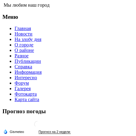
Мы любим наш город
Меню
Главная
Новости
На злобу дня
О городе
О районе
Разное
Публикации
Справка
Информация
Интересно
Форум
Галерея
Фотокарта
Карта сайта
Прогноз погоды