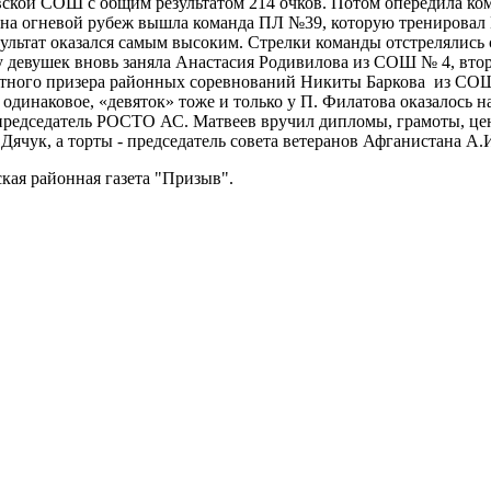
овской СОШ с общим результатом 214 очков. Потом опередила ко
х на огневой рубеж вышла команда ПЛ №39, которую тренировал В
ультат оказался самым высоким. Стрелки команды отстрелялись 
 у девушек вновь заняла Анастасия Родивилова из СОШ № 4, вто
тного призера районных соревнований Никиты Баркова из СОШ 
 одинаковое, «девяток» тоже и только у П. Филатова оказалось н
 председатель РОСТО АС. Матвеев вручил дипломы, грамоты, ц
ячук, а торты - председатель совета ветеранов Афганистана А.И
рлиновская районная газета "Призыв".