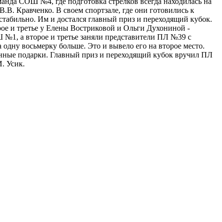
манда СОШ №4, где подготовка стрелков всегда находилась на
.В. Кравченко. В своем спортзале, где они готовились к
стабильно. Им и достался главный приз и переходящий кубок.
рое и третье у Елены Востриковой и Ольги Духониной -
№1, а второе и третье заняли представители ПЛ №39 с
а одну восьмерку больше. Это и вывело его на второе место.
енные подарки. Главный приз и переходящий кубок вручил ПЛ
. Усик.