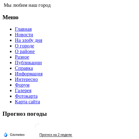
Мы любим наш город
Меню
Главная
Новости
На злобу дня
О городе
О районе
Разное
Публикации
Справка
Информация
Интересно
Форум
Галерея
Фотокарта
Карта сайта
Прогноз погоды