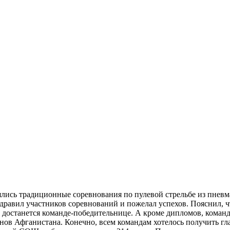
ялись традиционные соревнования по пулевой стрельбе из пнев
авил участников соревнований и пожелал успехов. Пояснил, что
а достанется команде-победительнице. А кроме дипломов, коман
анов Афганистана. Конечно, всем командам хотелось получить 