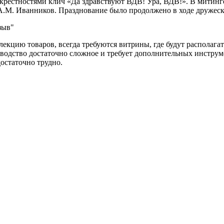
д окрестностями клич «Да здравствуют ВДВ! Ура, ВДВ!». В мити
A.M. Иванников. Празднование было продолжено в ходе дружес
зыв"
кцию товаров, всегда требуются витрины, где будут располага
изводство достаточно сложное и требует дополнительных инстру
остаточно трудно.