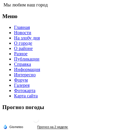
Мы любим наш город
Меню
Главная
Новости
На злобу дня
О городе
О районе
Разное
Публикации
Справка
Информация
Интересно
Форум
Галерея
Фотокарта
Карта сайта
Прогноз погоды