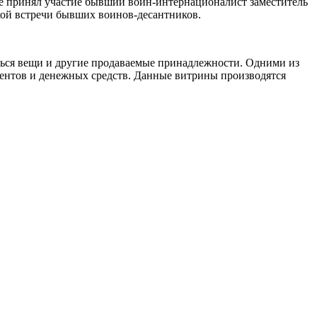
нге принял участие бывший воин-интернационалист заместитель
кой встречи бывших воинов-десантников.
ться вещи и другие продаваемые принадлежности. Одними из
ментов и денежных средств. Данные витрины производятся