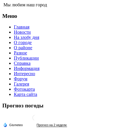
Мы любим наш город
Меню
Главная
Новости
На злобу дня
О городе
О районе
Разное
Публикации
Справка
Информация
Интересно
Форум
Галерея
Фотокарта
Карта сайта
Прогноз погоды