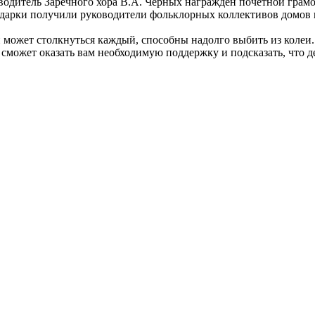
дитель Заречного хора В.А. Черных награжден почетной грам
ки получили руководители фольклорных коллективов домов кул
может столкнуться каждый, способны надолго выбить из колеи. 
сможет оказать вам необходимую поддержку и подсказать, что д