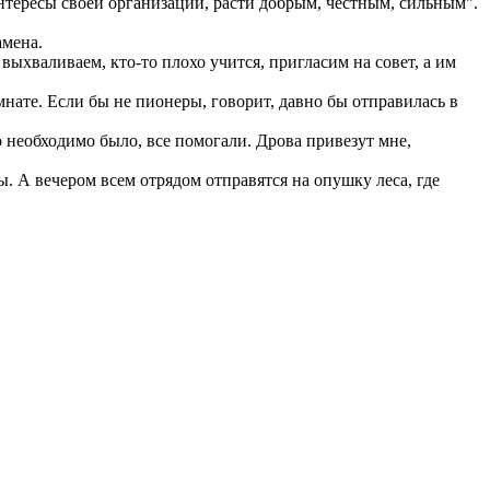
нтересы своей организации, расти добрым, честным, сильным".
амена.
ыхваливаем, кто-то плохо учится, пригласим на совет, а им
нате. Если бы не пионеры, говорит, давно бы отправилась в
о необходимо было, все помогали. Дрова привезут мне,
. А вечером всем отрядом отправятся на опушку леса, где