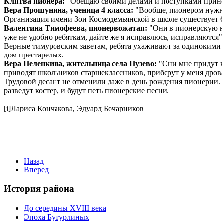
Клятва пионера:
"Обещаю своими делами и поступками приноси
Вера Прошунина, ученица 4 класса:
"Вообще, пионером нужно
Организация имени Зои Космодемьянской в школе существует 6
Валентина Тимофеева, пионервожатая:
"Они в пионерскую ко
уже не удобно ребяткам, дайте же я исправлюсь, исправляются"
Верные тимуровским заветам, ребята ухаживают за одинокими с
дом престарелых.
Вера Пеленкина, жительница села Пузево:
"Они мне придут ка
приводят школьников старшеклассников, приберут у меня дров
Трудовой десант не отменили даже в день рождения пионерии. 
разведут костер, и будут петь пионерские песни.
[i]Лариса Кончакова, Эдуард Бочарников
Назад
Вперед
История района
До середины XVIII века
Эпоха Бутурлиных