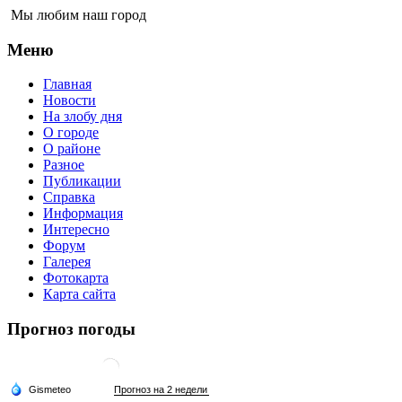
Мы любим наш город
Меню
Главная
Новости
На злобу дня
О городе
О районе
Разное
Публикации
Справка
Информация
Интересно
Форум
Галерея
Фотокарта
Карта сайта
Прогноз погоды