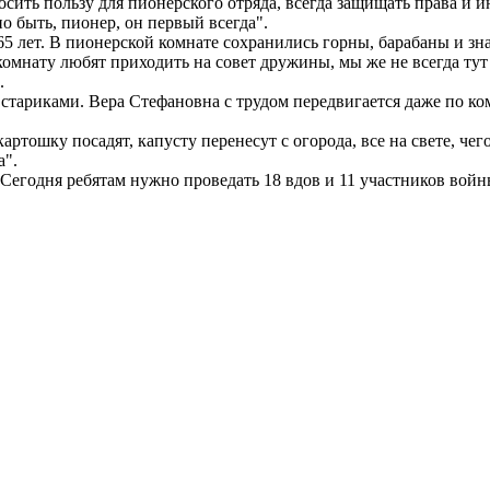
ть пользу для пионерского отряда, всегда защищать права и и
 быть, пионер, он первый всегда".
5 лет. В пионерской комнате сохранились горны, барабаны и зн
мнату любят приходить на совет дружины, мы же не всегда тут в
.
тариками. Вера Стефановна с трудом передвигается даже по ком
ртошку посадят, капусту перенесут с огорода, все на свете, чег
а".
Сегодня ребятам нужно проведать 18 вдов и 11 участников войны