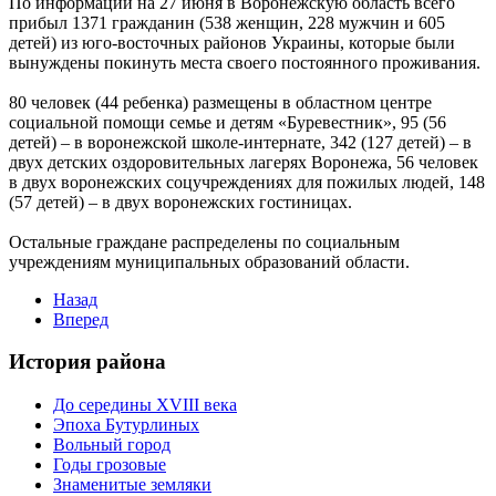
По информации на 27 июня в Воронежскую область всего
прибыл 1371 гражданин (538 женщин, 228 мужчин и 605
детей) из юго-восточных районов Украины, которые были
вынуждены покинуть места своего постоянного проживания.
80 человек (44 ребенка) размещены в областном центре
социальной помощи семье и детям «Буревестник», 95 (56
детей) – в воронежской школе-интернате, 342 (127 детей) – в
двух детских оздоровительных лагерях Воронежа, 56 человек
в двух воронежских соцучреждениях для пожилых людей, 148
(57 детей) – в двух воронежских гостиницах.
Остальные граждане распределены по социальным
учреждениям муниципальных образований области.
Назад
Вперед
История района
До середины XVIII века
Эпоха Бутурлиных
Вольный город
Годы грозовые
Знаменитые земляки