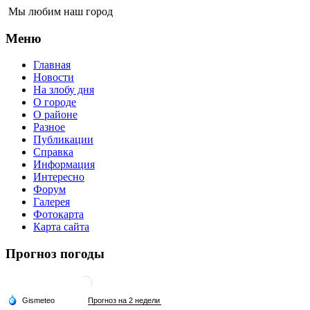
Мы любим наш город
Меню
Главная
Новости
На злобу дня
О городе
О районе
Разное
Публикации
Справка
Информация
Интересно
Форум
Галерея
Фотокарта
Карта сайта
Прогноз погоды