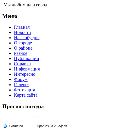
Мы любим наш город
Меню
Главная
Новости
На злобу дня
О городе
О районе
Разное
Публикации
Справка
Информация
Интересно
Форум
Галерея
Фотокарта
Карта сайта
Прогноз погоды