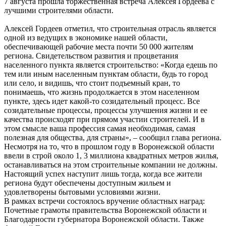
7 августа прошла торжественная встреча Алексея Гордеева с
лучшими строителями области.
Алексей Гордеев отметил, что строительная отрасль является
одной из ведущих в экономике нашей области,
обеспечивающей рабочие места почти 50 000 жителям
региона. Свидетельством развития и процветания
населенного пункта является строительство: «Когда едешь по
тем или иным населенным пунктам области, будь то город
или село, и видишь, что стоит подъемный кран, то
понимаешь, что жизнь продолжается в этом населенном
пункте, здесь идет какой-то созидательный процесс. Все
созидательные процессы, процессы улучшения жизни и ее
качества происходят при прямом участии строителей. И в
этом смысле ваша профессия самая необходимая, самая
полезная для общества, для страны», – сообщил глава региона.
Несмотря на то, что в прошлом году в Воронежской области
ввели в строй около 1, 3 миллиона квадратных метров жилья,
останавливаться на этом строительные компании не должны.
Настоящий успех наступит лишь тогда, когда все жители
региона будут обеспечены доступным жильем и
удовлетворены бытовыми условиями жизни.
В рамках встречи состоялось вручение областных наград:
Почетные грамоты правительства Воронежской области и
Благодарности губернатора Воронежской области. Также